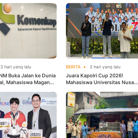
3 hari yang lalu
BERITA
3 hari yang lalu
NM Buka Jalan ke Dunia
Juara Kapolri Cup 2026!
nal, Mahasiswa Magang
Mahasiswa Universitas Nusa
erian Koperasi
Mandiri Harumkan Nama Kam
di Kejurnas Taekwondo