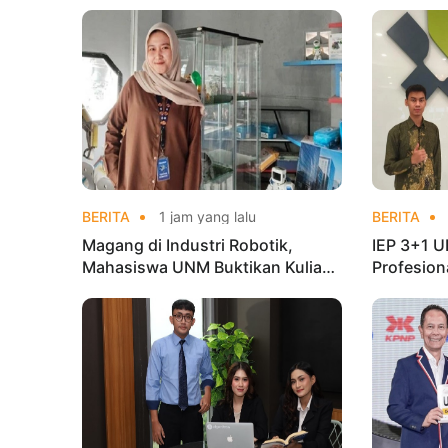
BERITA
1 jam yang lalu
BERITA
Magang di Industri Robotik,
IEP 3+1 U
Mahasiswa UNM Buktikan Kuliah
Profesio
Harus Terhubung dengan Dunia
di Kement
Kerja