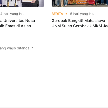
4 hari yang lalu
BERITA
5 hari yang lalu
a Universitas Nusa
Gerobak Bangkit! Mahasiswa
aih Emas di Asian
UNM Sulap Gerobak UMKM Ja
o Indonesia Open
Lebih Menarik dan Laris
ships 2026
ang wajib ditandai
*