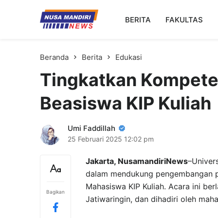
Kampus Digital Bisnis
BERITA
FAKULTAS
Universitas Nusa Mandiri
Beranda
Berita
Edukasi
Tingkatkan Kompete
Beasiswa KIP Kuliah
Umi Faddillah
25 Februari 2025
12:02 pm
Jakarta, NusamandiriNews
–Univers
dalam mendukung pengembangan p
Mahasiswa KIP Kuliah. Acara ini be
Bagikan
Jatiwaringin, dan dihadiri oleh mah