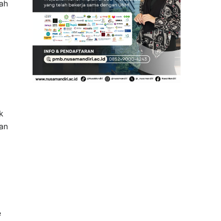
ah
k
an
e