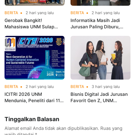
BERITA
2 hari yang lalu
BERITA
2 hari yang lalu
Gerobak Bangkit!
Informatika Masih Jadi
Mahasiswa UNM Sulap
Jurusan Paling Diburu,
Gerobak UMKM Jadi Lebih
UNM Siapkan Talenta AI
Menarik dan Laris
hingga Cyber Security
BERITA
2 hari yang lalu
BERITA
3 hari yang lalu
ICITRI 2026 UNM
Bisnis Digital Jadi Jurusan
Mendunia, Peneliti dari 11
Favorit Gen Z, UNM
Negara Ramaikan
Siapkan Talenta Siap
Konferensi Internasional
Kuasai Industri Digital
Tinggalkan Balasan
Alamat email Anda tidak akan dipublikasikan.
Ruas yang
wajib ditandai
*