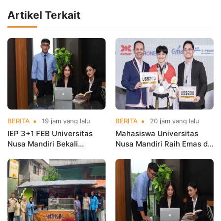
Artikel Terkait
BERITA
19 jam yang lalu
BERITA
20 jam yang lalu
IEP 3+1 FEB Universitas
Mahasiswa Universitas
Nusa Mandiri Bekali
Nusa Mandiri Raih Emas di
Mahasiswa Pengalaman
Asian Taekwondo
Kerja Sebelum Lulus
Indonesia Open
Championships 2026