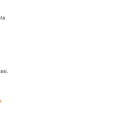
ata
asi.
h