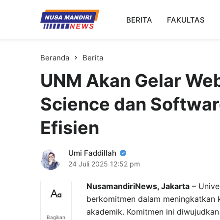
Kampus Digital Bisnis
BERITA
FAKULTAS
Universitas Nusa Mandiri
Beranda
Berita
UNM Akan Gelar Webi
Science dan Softwar
Efisien
Umi Faddillah
24 Juli 2025
12:52 pm
NusamandiriNews, Jakarta
– Univer
berkomitmen dalam meningkatkan kapa
akademik. Komitmen ini diwujudkan
Bagikan