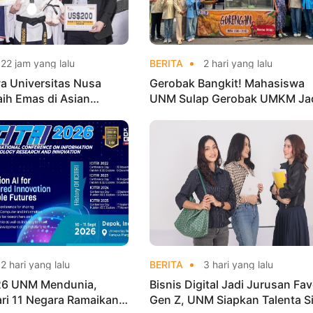
22 jam yang lalu
BERITA
2 hari yang lalu
a Universitas Nusa
Gerobak Bangkit! Mahasiswa
aih Emas di Asian
UNM Sulap Gerobak UMKM Ja
o Indonesia Open
Lebih Menarik dan Laris
ships 2026
2 hari yang lalu
BERITA
3 hari yang lalu
026 UNM Mendunia,
Bisnis Digital Jadi Jurusan Fav
dari 11 Negara Ramaikan
Gen Z, UNM Siapkan Talenta S