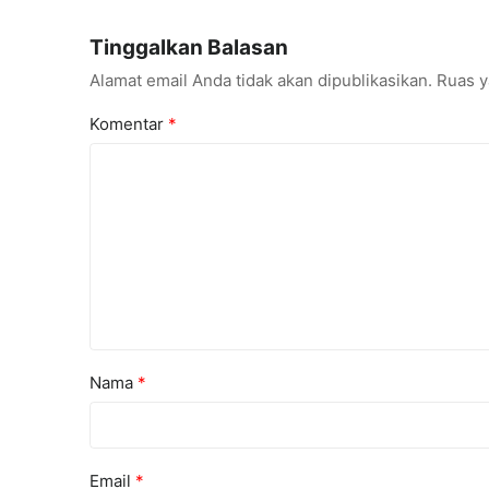
Talenta AI hingga Cyber Security
Konferens
Tinggalkan Balasan
Alamat email Anda tidak akan dipublikasikan.
Ruas y
Komentar
*
Nama
*
Email
*