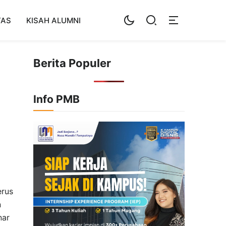
TAS
KISAH ALUMNI
Berita Populer
Info PMB
erus
n
nar