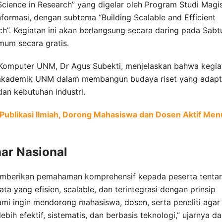
cience in Research” yang digelar oleh Program Studi Magi
formasi, dengan subtema “Building Scalable and Efficient
h”. Kegiatan ini akan berlangsung secara daring pada Sabt
mum secara gratis.
 Komputer UNM, Dr Agus Subekti, menjelaskan bahwa kegia
h akademik UNM dalam membangun budaya riset yang adapt
an kebutuhan industri.
Publikasi Ilmiah, Dorong Mahasiswa dan Dosen Aktif Menu
ar Nasional
memberikan pemahaman komprehensif kepada peserta tenta
 yang efisien, scalable, dan terintegrasi dengan prinsip
ami ingin mendorong mahasiswa, dosen, serta peneliti agar
ih efektif, sistematis, dan berbasis teknologi,” ujarnya d