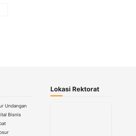
Lokasi Rektorat
lur Undangan
tal Bisnis
bat
osur