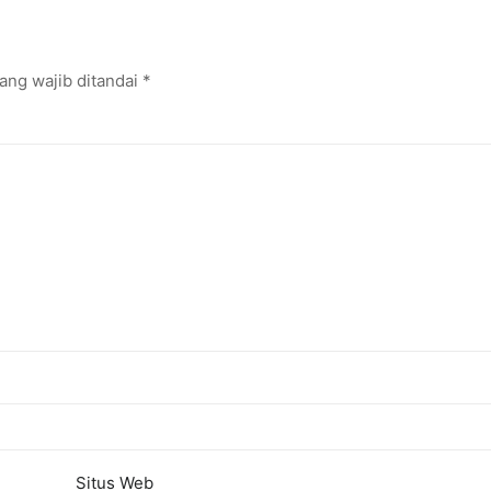
i Internasional
Kuasai Industri Digital
ang wajib ditandai
*
Situs Web