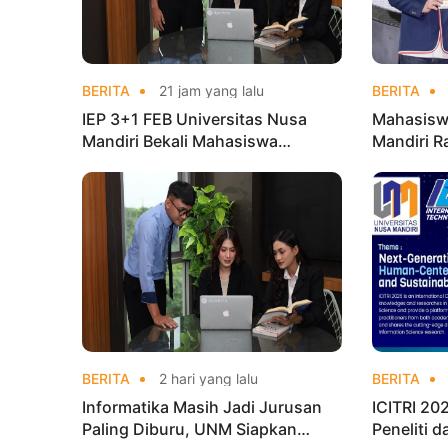
BERITA
21 jam yang lalu
BERITA
IEP 3+1 FEB Universitas Nusa
Mahasisw
Mandiri Bekali Mahasiswa
Mandiri R
Pengalaman Kerja Sebelum Lulus
Taekwond
Champion
BERITA
2 hari yang lalu
BERITA
Informatika Masih Jadi Jurusan
ICITRI 2
Paling Diburu, UNM Siapkan
Peneliti 