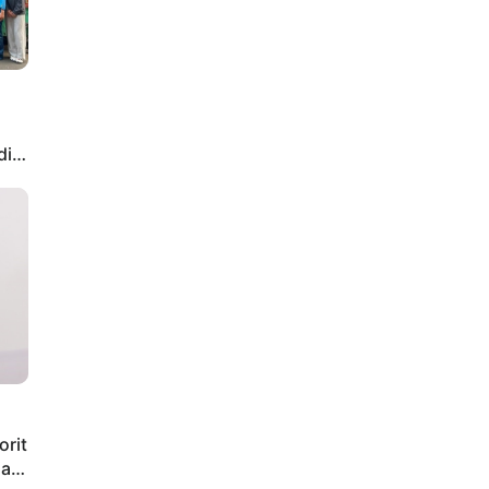
di
orit
iap