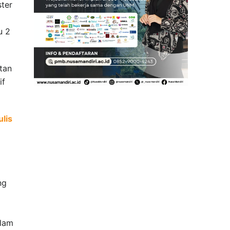
ster
u 2
tan
if
lis
ng
alam