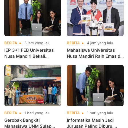
BERITA
3 jam yang lalu
BERITA
4 jam yang lalu
IEP 3+1 FEB Universitas
Mahasiswa Universitas
Nusa Mandiri Bekali
Nusa Mandiri Raih Emas di
Mahasiswa Pengalaman
Asian Taekwondo
Kerja Sebelum Lulus
Indonesia Open
Championships 2026
BERITA
1 hari yang lalu
BERITA
1 hari yang lalu
Gerobak Bangkit!
Informatika Masih Jadi
Mahasiswa UNM Sulap
Jurusan Paling Diburu,