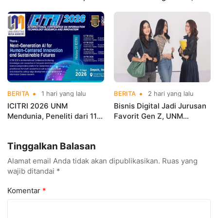
Gerobak UMKM Jadi Lebih
UNM Siapkan Talenta AI
Menarik dan Laris
hingga Cyber Security
BERITA
1 hari yang lalu
BERITA
2 hari yang lalu
ICITRI 2026 UNM
Bisnis Digital Jadi Jurusan
Mendunia, Peneliti dari 11
Favorit Gen Z, UNM
Negara Ramaikan
Siapkan Talenta Siap
Konferensi Internasional
Kuasai Industri Digital
Tinggalkan Balasan
Alamat email Anda tidak akan dipublikasikan.
Ruas yang
wajib ditandai
*
Komentar
*