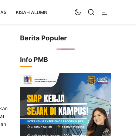
TAS
KISAH ALUMNI
Berita Populer
Info PMB
akan
at
bah