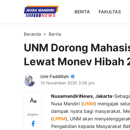
Kampus Digital Bisnis
BERITA
FAKULTAS
Universitas Nusa Mandiri
Beranda
Berita
UNM Dorong Mahasis
Lewat Monev Hibah
Umi Faddillah
10 November 2025
3:06 pm
NusamandiriNews, Jakarta
–Sebagai
Nusa Mandiri (
UNM
) mengajak selu
dampak nyata bagi masyarakat. Me
Bagikan
(
LPPM
), UNM akan menyelenggarak
Pengabdian kepada Masyarakat Ba