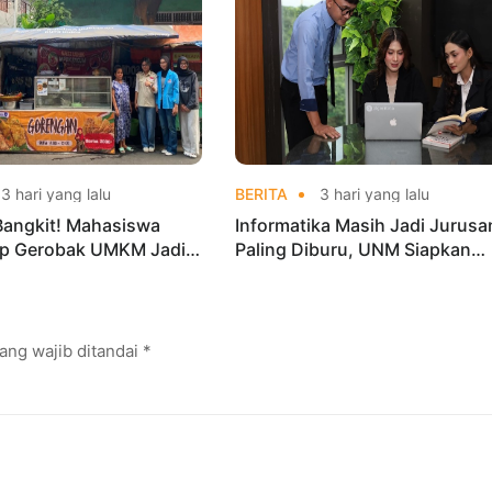
3 hari yang lalu
BERITA
3 hari yang lalu
Bangkit! Mahasiswa
Informatika Masih Jadi Jurusa
p Gerobak UMKM Jadi
Paling Diburu, UNM Siapkan
arik dan Laris
Talenta AI hingga Cyber Securi
ang wajib ditandai
*