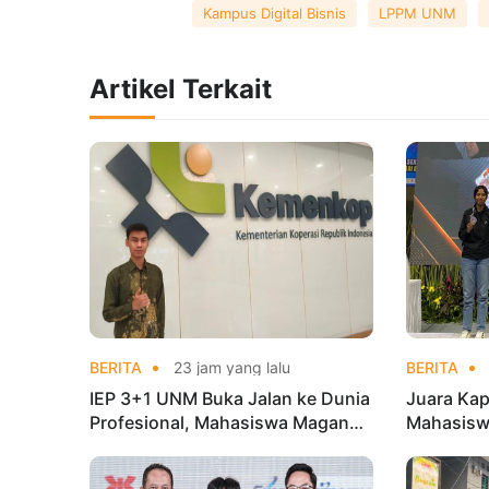
Kampus Digital Bisnis
LPPM UNM
Artikel Terkait
BERITA
23 jam yang lalu
BERITA
IEP 3+1 UNM Buka Jalan ke Dunia
Juara Kap
Profesional, Mahasiswa Magang
Mahasisw
di Kementerian Koperasi
Mandiri 
di Kejur