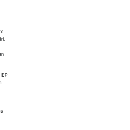
am
ri.
an
 IEP
n
ya