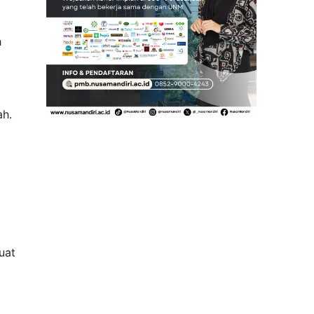
h
ah.
uat