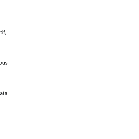
if,
pus
yata