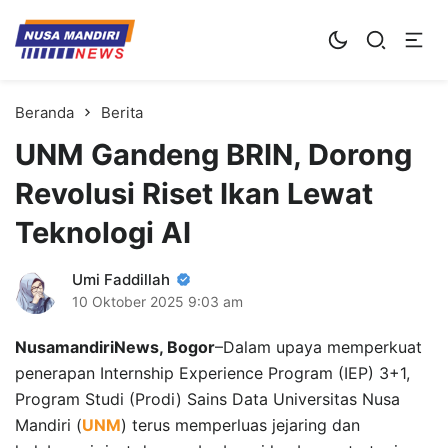
Kampus Digital Bisnis
Universitas Nusa Mandiri
Beranda
Berita
UNM Gandeng BRIN, Dorong
Revolusi Riset Ikan Lewat
Teknologi AI
Umi Faddillah
10 Oktober 2025
9:03 am
NusamandiriNews, Bogor
–Dalam upaya memperkuat
penerapan Internship Experience Program (IEP) 3+1,
Program Studi (Prodi) Sains Data Universitas Nusa
Mandiri (
UNM
) terus memperluas jejaring dan