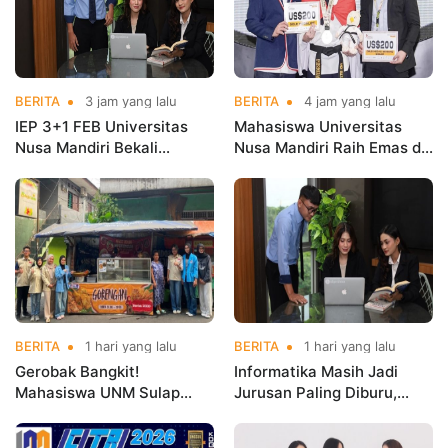
BERITA
3 jam yang lalu
BERITA
4 jam yang lalu
IEP 3+1 FEB Universitas
Mahasiswa Universitas
Nusa Mandiri Bekali
Nusa Mandiri Raih Emas di
Mahasiswa Pengalaman
Asian Taekwondo
Kerja Sebelum Lulus
Indonesia Open
Championships 2026
BERITA
1 hari yang lalu
BERITA
1 hari yang lalu
Gerobak Bangkit!
Informatika Masih Jadi
Mahasiswa UNM Sulap
Jurusan Paling Diburu,
Gerobak UMKM Jadi Lebih
UNM Siapkan Talenta AI
Menarik dan Laris
hingga Cyber Security