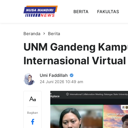
Kampus Digital Bisnis
BERITA
FAKULTAS
Universitas Nusa Mandiri
Beranda
Berita
UNM Gandeng Kampus 
Internasional Virtua
Umi Faddillah
24 Juni 2026
10:49 am
Bagikan