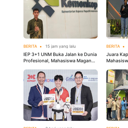
BERITA
15 jam yang lalu
BERITA
IEP 3+1 UNM Buka Jalan ke Dunia
Juara Kap
Profesional, Mahasiswa Magang
Mahasisw
di Kementerian Koperasi
Mandiri 
di Kejur