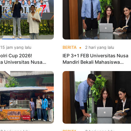
15 jam yang lalu
BERITA
2 hari yang lalu
olri Cup 2026!
IEP 3+1 FEB Universitas Nusa
a Universitas Nusa
Mandiri Bekali Mahasiswa
Harumkan Nama Kampus
Pengalaman Kerja Sebelum Lu
nas Taekwondo