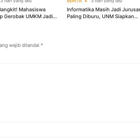
3 hari yang lalu
BERITA
3 hari yang lalu
Bangkit! Mahasiswa
Informatika Masih Jadi Jurusa
p Gerobak UMKM Jadi
Paling Diburu, UNM Siapkan
arik dan Laris
Talenta AI hingga Cyber Securi
ang wajib ditandai
*