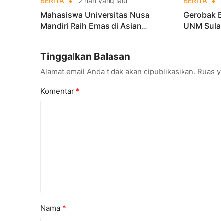
BERITA
2 hari yang lalu
BERITA
Mahasiswa Universitas Nusa
Gerobak 
Mandiri Raih Emas di Asian
UNM Sula
Taekwondo Indonesia Open
Lebih Men
Championships 2026
Tinggalkan Balasan
Alamat email Anda tidak akan dipublikasikan.
Ruas y
Komentar
*
Nama
*