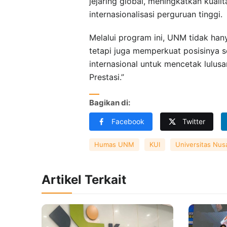
jejaring global, meningkatkan kual
internasionalisasi perguruan tinggi.
Melalui program ini, UNM tidak ha
tetapi juga memperkuat posisinya 
internasional untuk mencetak lulus
Prestasi.”
Bagikan di:
Facebook
Twitter
Humas UNM
KUI
Universitas Nus
Artikel Terkait