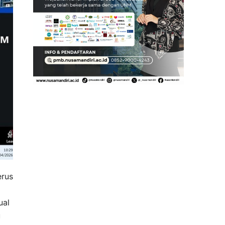
erus
ual
u