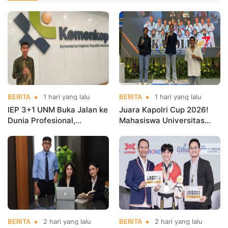
BERITA
1 hari yang lalu
BERITA
1 hari yang lalu
IEP 3+1 UNM Buka Jalan ke
Juara Kapolri Cup 2026!
Dunia Profesional,
Mahasiswa Universitas
Mahasiswa Magang di
Nusa Mandiri Harumkan
Kementerian Koperasi
Nama Kampus di Kejurnas
Taekwondo
BERITA
2 hari yang lalu
BERITA
2 hari yang lalu