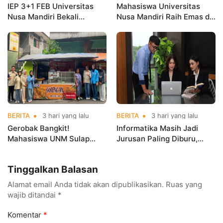
IEP 3+1 FEB Universitas
Mahasiswa Universitas
Nusa Mandiri Bekali
Nusa Mandiri Raih Emas di
Mahasiswa Pengalaman
Asian Taekwondo
Kerja Sebelum Lulus
Indonesia Open
Championships 2026
BERITA
3 hari yang lalu
BERITA
3 hari yang lalu
Gerobak Bangkit!
Informatika Masih Jadi
Mahasiswa UNM Sulap
Jurusan Paling Diburu,
Gerobak UMKM Jadi Lebih
UNM Siapkan Talenta AI
Menarik dan Laris
hingga Cyber Security
Tinggalkan Balasan
Alamat email Anda tidak akan dipublikasikan.
Ruas yang
wajib ditandai
*
Komentar
*