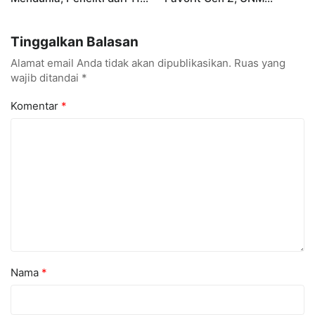
Negara Ramaikan
Siapkan Talenta Siap
Konferensi Internasional
Kuasai Industri Digital
Tinggalkan Balasan
Alamat email Anda tidak akan dipublikasikan.
Ruas yang
wajib ditandai
*
Komentar
*
Nama
*