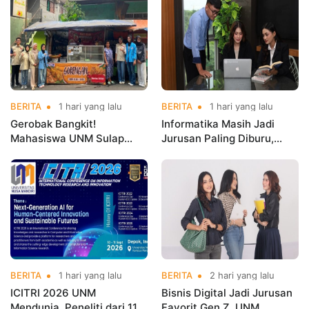
Championships 2026
BERITA
1 hari yang lalu
BERITA
1 hari yang lalu
Gerobak Bangkit!
Informatika Masih Jadi
Mahasiswa UNM Sulap
Jurusan Paling Diburu,
Gerobak UMKM Jadi Lebih
UNM Siapkan Talenta AI
Menarik dan Laris
hingga Cyber Security
BERITA
1 hari yang lalu
BERITA
2 hari yang lalu
ICITRI 2026 UNM
Bisnis Digital Jadi Jurusan
Mendunia, Peneliti dari 11
Favorit Gen Z, UNM