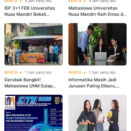
BERITA
8 jam yang lalu
BERITA
9 jam yang lalu
IEP 3+1 FEB Universitas
Mahasiswa Universitas
Nusa Mandiri Bekali
Nusa Mandiri Raih Emas di
Mahasiswa Pengalaman
Asian Taekwondo
Kerja Sebelum Lulus
Indonesia Open
Championships 2026
BERITA
1 hari yang lalu
BERITA
1 hari yang lalu
Gerobak Bangkit!
Informatika Masih Jadi
Mahasiswa UNM Sulap
Jurusan Paling Diburu,
Gerobak UMKM Jadi Lebih
UNM Siapkan Talenta AI
Menarik dan Laris
hingga Cyber Security