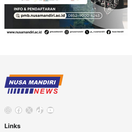
Instagram
Facebook
X
TikTok
YouTube
Links