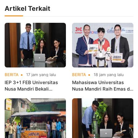
Artikel Terkait
BERITA
17 jam yang lalu
BERITA
18 jam yang lalu
IEP 3+1 FEB Universitas
Mahasiswa Universitas
Nusa Mandiri Bekali
Nusa Mandiri Raih Emas di
Mahasiswa Pengalaman
Asian Taekwondo
Kerja Sebelum Lulus
Indonesia Open
Championships 2026