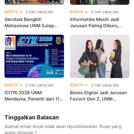
BERITA
2 hari yang lalu
BERITA
2 hari yang lalu
Gerobak Bangkit!
Informatika Masih Jadi
Mahasiswa UNM Sulap
Jurusan Paling Diburu,
Gerobak UMKM Jadi Lebih
UNM Siapkan Talenta AI
Menarik dan Laris
hingga Cyber Security
BERITA
2 hari yang lalu
BERITA
3 hari yang lalu
ICITRI 2026 UNM
Bisnis Digital Jadi Jurusan
Mendunia, Peneliti dari 11
Favorit Gen Z, UNM
Negara Ramaikan
Siapkan Talenta Siap
Konferensi Internasional
Kuasai Industri Digital
Tinggalkan Balasan
Alamat email Anda tidak akan dipublikasikan.
Ruas yang
wajib ditandai
*