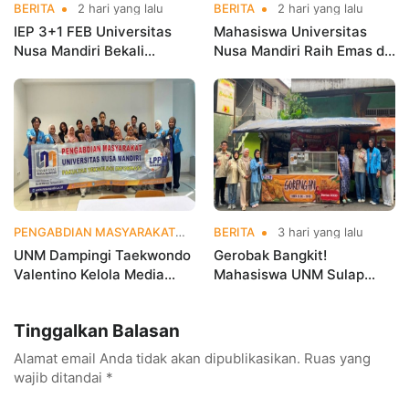
BERITA
2 hari yang lalu
BERITA
2 hari yang lalu
IEP 3+1 FEB Universitas
Mahasiswa Universitas
Nusa Mandiri Bekali
Nusa Mandiri Raih Emas di
Mahasiswa Pengalaman
Asian Taekwondo
Kerja Sebelum Lulus
Indonesia Open
Championships 2026
PENGABDIAN MASYARAKAT
3 hari yang lalu
BERITA
3 hari yang lalu
UNM Dampingi Taekwondo
Gerobak Bangkit!
Valentino Kelola Media
Mahasiswa UNM Sulap
Sosial untuk Perkuat
Gerobak UMKM Jadi Lebih
Branding Digital
Menarik dan Laris
Tinggalkan Balasan
Alamat email Anda tidak akan dipublikasikan.
Ruas yang
wajib ditandai
*