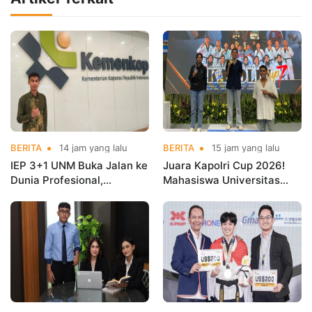
BERITA
14 jam yang lalu
BERITA
15 jam yang lalu
IEP 3+1 UNM Buka Jalan ke
Juara Kapolri Cup 2026!
Dunia Profesional,
Mahasiswa Universitas
Mahasiswa Magang di
Nusa Mandiri Harumkan
Kementerian Koperasi
Nama Kampus di Kejurnas
Taekwondo