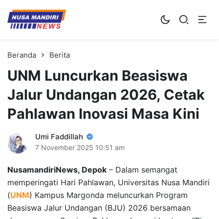
Kampus Digital Bisnis
Universitas Nusa Mandiri
Beranda
Berita
UNM Luncurkan Beasiswa
Jalur Undangan 2026, Cetak
Pahlawan Inovasi Masa Kini
Umi Faddillah
7 November 2025
10:51 am
NusamandiriNews, Depok
– Dalam semangat
memperingati Hari Pahlawan, Universitas Nusa Mandiri
(
UNM
) Kampus Margonda meluncurkan Program
Beasiswa Jalur Undangan (BJU) 2026 bersamaan