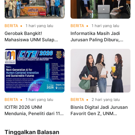
BERITA
1 hari yang lalu
BERITA
1 hari yang lalu
Gerobak Bangkit!
Informatika Masih Jadi
Mahasiswa UNM Sulap
Jurusan Paling Diburu,
Gerobak UMKM Jadi Lebih
UNM Siapkan Talenta AI
Menarik dan Laris
hingga Cyber Security
BERITA
1 hari yang lalu
BERITA
2 hari yang lalu
ICITRI 2026 UNM
Bisnis Digital Jadi Jurusan
Mendunia, Peneliti dari 11
Favorit Gen Z, UNM
Negara Ramaikan
Siapkan Talenta Siap
Konferensi Internasional
Kuasai Industri Digital
Tinggalkan Balasan