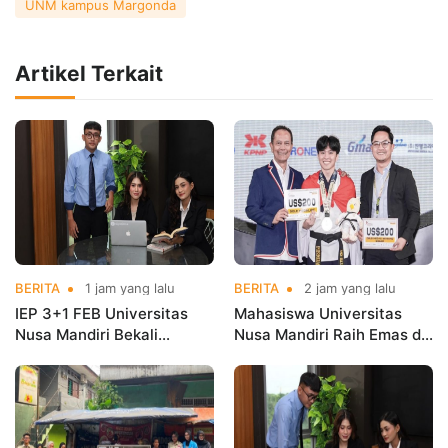
UNM kampus Margonda
Artikel Terkait
BERITA
1 jam yang lalu
BERITA
2 jam yang lalu
IEP 3+1 FEB Universitas
Mahasiswa Universitas
Nusa Mandiri Bekali
Nusa Mandiri Raih Emas di
Mahasiswa Pengalaman
Asian Taekwondo
Kerja Sebelum Lulus
Indonesia Open
Championships 2026