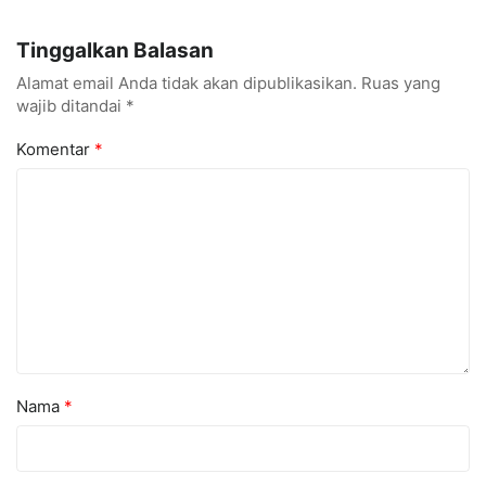
Gerobak UMKM Jadi Lebih
UNM Siapkan Talenta AI
Menarik dan Laris
hingga Cyber Security
Tinggalkan Balasan
Alamat email Anda tidak akan dipublikasikan.
Ruas yang
wajib ditandai
*
Komentar
*
Nama
*