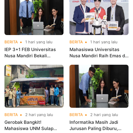
Taekwondo
BERITA
1 hari yang lalu
BERITA
1 hari yang lalu
IEP 3+1 FEB Universitas
Mahasiswa Universitas
Nusa Mandiri Bekali
Nusa Mandiri Raih Emas di
Mahasiswa Pengalaman
Asian Taekwondo
Kerja Sebelum Lulus
Indonesia Open
Championships 2026
BERITA
2 hari yang lalu
BERITA
2 hari yang lalu
Gerobak Bangkit!
Informatika Masih Jadi
Mahasiswa UNM Sulap
Jurusan Paling Diburu,