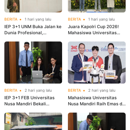
BERITA
1 hari yang lalu
BERITA
1 hari yang lalu
IEP 3+1 UNM Buka Jalan ke
Juara Kapolri Cup 2026!
Dunia Profesional,
Mahasiswa Universitas
Mahasiswa Magang di
Nusa Mandiri Harumkan
Kementerian Koperasi
Nama Kampus di Kejurnas
Taekwondo
BERITA
2 hari yang lalu
BERITA
2 hari yang lalu
IEP 3+1 FEB Universitas
Mahasiswa Universitas
Nusa Mandiri Bekali
Nusa Mandiri Raih Emas di
Mahasiswa Pengalaman
Asian Taekwondo
Kerja Sebelum Lulus
Indonesia Open
Championships 2026