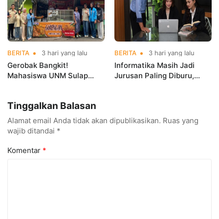
BERITA
3 hari yang lalu
BERITA
3 hari yang lalu
Gerobak Bangkit!
Informatika Masih Jadi
Mahasiswa UNM Sulap
Jurusan Paling Diburu,
Gerobak UMKM Jadi Lebih
UNM Siapkan Talenta AI
Menarik dan Laris
hingga Cyber Security
Tinggalkan Balasan
Alamat email Anda tidak akan dipublikasikan.
Ruas yang
wajib ditandai
*
Komentar
*