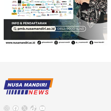
Instagram
Facebook
X
TikTok
YouTube