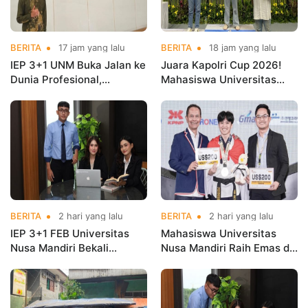
BERITA
17 jam yang lalu
BERITA
18 jam yang lalu
IEP 3+1 UNM Buka Jalan ke
Juara Kapolri Cup 2026!
Dunia Profesional,
Mahasiswa Universitas
Mahasiswa Magang di
Nusa Mandiri Harumkan
Kementerian Koperasi
Nama Kampus di Kejurnas
Taekwondo
BERITA
2 hari yang lalu
BERITA
2 hari yang lalu
IEP 3+1 FEB Universitas
Mahasiswa Universitas
Nusa Mandiri Bekali
Nusa Mandiri Raih Emas di
Mahasiswa Pengalaman
Asian Taekwondo
Kerja Sebelum Lulus
Indonesia Open
Championships 2026