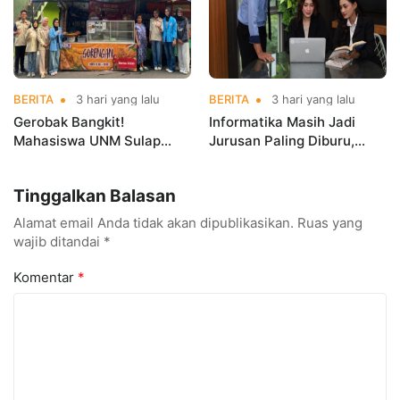
BERITA
3 hari yang lalu
BERITA
3 hari yang lalu
Gerobak Bangkit!
Informatika Masih Jadi
Mahasiswa UNM Sulap
Jurusan Paling Diburu,
Gerobak UMKM Jadi Lebih
UNM Siapkan Talenta AI
Menarik dan Laris
hingga Cyber Security
Tinggalkan Balasan
Alamat email Anda tidak akan dipublikasikan.
Ruas yang
wajib ditandai
*
Komentar
*