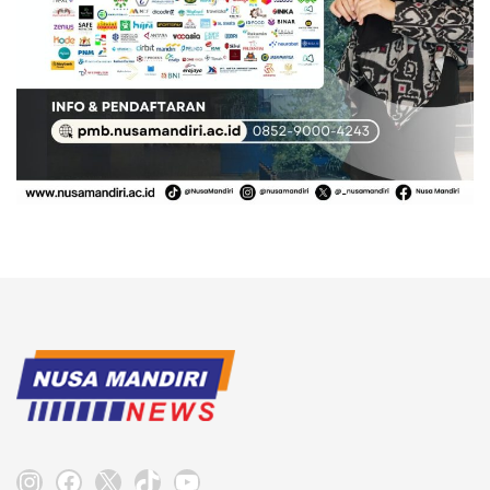
Instagram
Facebook
X
TikTok
YouTube