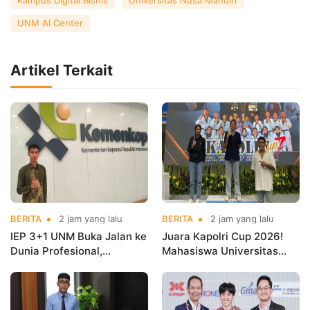
UNM AI Center
Artikel Terkait
BERITA
2 jam yang lalu
BERITA
2 jam yang lalu
IEP 3+1 UNM Buka Jalan ke
Juara Kapolri Cup 2026!
Dunia Profesional,
Mahasiswa Universitas
Mahasiswa Magang di
Nusa Mandiri Harumkan
Kementerian Koperasi
Nama Kampus di Kejurnas
Taekwondo