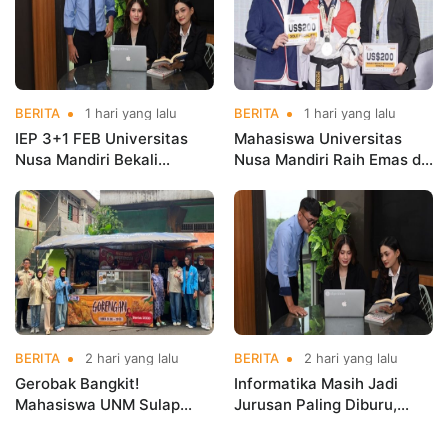
BERITA
1 hari yang lalu
BERITA
1 hari yang lalu
IEP 3+1 FEB Universitas
Mahasiswa Universitas
Nusa Mandiri Bekali
Nusa Mandiri Raih Emas di
Mahasiswa Pengalaman
Asian Taekwondo
Kerja Sebelum Lulus
Indonesia Open
Championships 2026
BERITA
2 hari yang lalu
BERITA
2 hari yang lalu
Gerobak Bangkit!
Informatika Masih Jadi
Mahasiswa UNM Sulap
Jurusan Paling Diburu,
Gerobak UMKM Jadi Lebih
UNM Siapkan Talenta AI
Menarik dan Laris
hingga Cyber Security