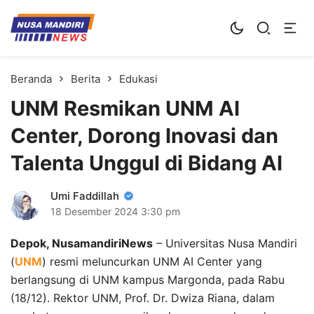
Kampus Digital Bisnis
Universitas Nusa Mandiri
Beranda
Berita
Edukasi
UNM Resmikan UNM AI
Center, Dorong Inovasi dan
Talenta Unggul di Bidang AI
Umi Faddillah
18 Desember 2024
3:30 pm
Depok, NusamandiriNews
– Universitas Nusa Mandiri
(
UNM
) resmi meluncurkan UNM AI Center yang
berlangsung di UNM kampus Margonda, pada Rabu
(18/12). Rektor UNM, Prof. Dr. Dwiza Riana, dalam