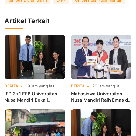
Kampus Digital Bisnis
LPPP
Universitas Nusa Mandiri
Artikel Terkait
BERITA
19 jam yang lalu
BERITA
20 jam yang lalu
IEP 3+1 FEB Universitas
Mahasiswa Universitas
Nusa Mandiri Bekali
Nusa Mandiri Raih Emas di
Mahasiswa Pengalaman
Asian Taekwondo
Kerja Sebelum Lulus
Indonesia Open
Championships 2026