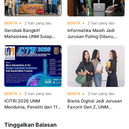
BERITA
2 hari yang lalu
BERITA
2 hari yang lalu
Gerobak Bangkit!
Informatika Masih Jadi
Mahasiswa UNM Sulap
Jurusan Paling Diburu,
Gerobak UMKM Jadi Lebih
UNM Siapkan Talenta AI
Menarik dan Laris
hingga Cyber Security
BERITA
2 hari yang lalu
BERITA
3 hari yang lalu
ICITRI 2026 UNM
Bisnis Digital Jadi Jurusan
Mendunia, Peneliti dari 11
Favorit Gen Z, UNM
Negara Ramaikan
Siapkan Talenta Siap
Konferensi Internasional
Kuasai Industri Digital
Tinggalkan Balasan