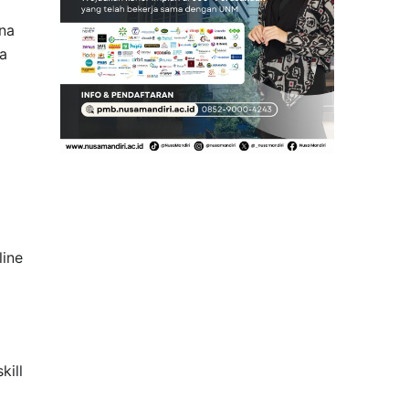
na
a
line
kill