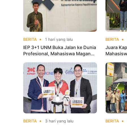
BERITA
1 hari yang lalu
BERITA
IEP 3+1 UNM Buka Jalan ke Dunia
Juara Kap
Profesional, Mahasiswa Magang
Mahasisw
di Kementerian Koperasi
Mandiri 
di Kejur
BERITA
3 hari yang lalu
BERITA