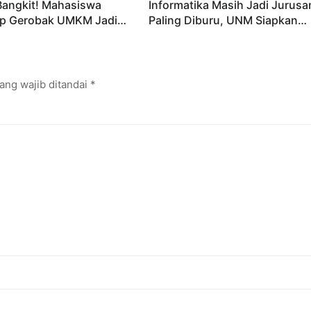
Bangkit! Mahasiswa
Informatika Masih Jadi Jurusa
p Gerobak UMKM Jadi
Paling Diburu, UNM Siapkan
arik dan Laris
Talenta AI hingga Cyber Securi
ang wajib ditandai
*