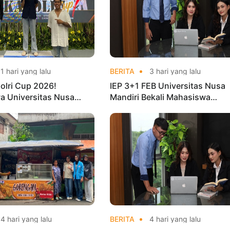
1 hari yang lalu
BERITA
3 hari yang lalu
olri Cup 2026!
IEP 3+1 FEB Universitas Nusa
a Universitas Nusa
Mandiri Bekali Mahasiswa
Harumkan Nama Kampus
Pengalaman Kerja Sebelum Lu
nas Taekwondo
4 hari yang lalu
BERITA
4 hari yang lalu