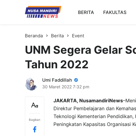
Kampus Digital Bisnis
BERITA
FAKULTAS
Universitas Nusa Mandiri
Beranda
Berita
Event
UNM Segera Gelar S
Tahun 2022
Umi Faddillah
30 Maret 2022
7:32 pm
JAKARTA, NusamandiriNews
–Meni
Direktur Pembelajaran dan Kemahasi
Teknologi Kementerian Pendidikan, K
Bagikan
Peningkatan Kapasitas Organisasi