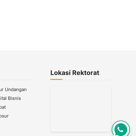
Lokasi Rektorat
lur Undangan
tal Bisnis
bat
osur