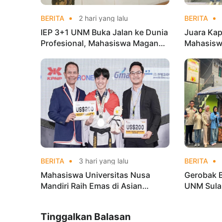
BERITA
2 hari yang lalu
BERITA
IEP 3+1 UNM Buka Jalan ke Dunia
Juara Kap
Profesional, Mahasiswa Magang
Mahasisw
di Kementerian Koperasi
Mandiri 
di Kejur
BERITA
3 hari yang lalu
BERITA
Mahasiswa Universitas Nusa
Gerobak 
Mandiri Raih Emas di Asian
UNM Sula
Taekwondo Indonesia Open
Lebih Men
Championships 2026
Tinggalkan Balasan