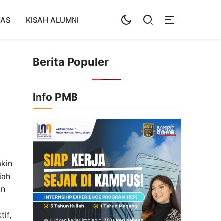
TAS
KISAH ALUMNI
Berita Populer
Info PMB
akin
iah
an
if,