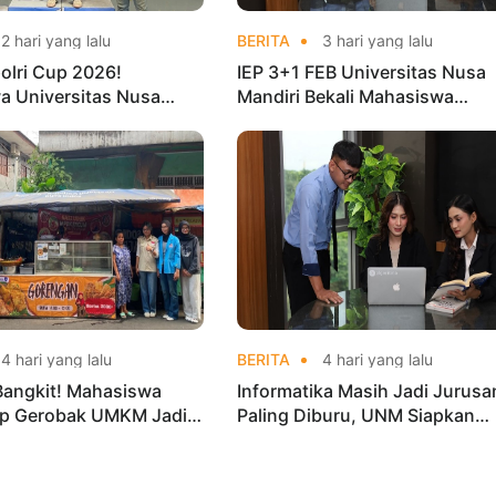
2 hari yang lalu
BERITA
3 hari yang lalu
olri Cup 2026!
IEP 3+1 FEB Universitas Nusa
a Universitas Nusa
Mandiri Bekali Mahasiswa
Harumkan Nama Kampus
Pengalaman Kerja Sebelum Lu
nas Taekwondo
4 hari yang lalu
BERITA
4 hari yang lalu
Bangkit! Mahasiswa
Informatika Masih Jadi Jurusa
p Gerobak UMKM Jadi
Paling Diburu, UNM Siapkan
arik dan Laris
Talenta AI hingga Cyber Securi