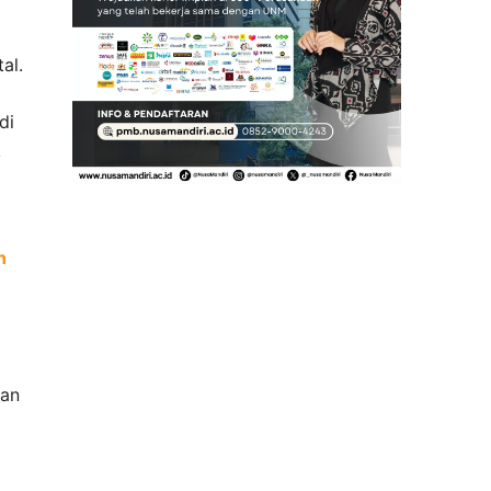
al.
di
k
n
pan