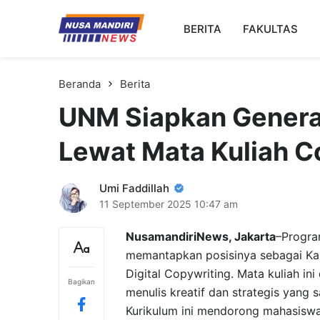
Kampus Digital Bisnis
BERITA
FAKULTAS
Universitas Nusa Mandiri
Beranda
Berita
UNM Siapkan Generas
Lewat Mata Kuliah C
Umi Faddillah
11 September 2025
10:47 am
NusamandiriNews, Jakarta
–Program
memantapkan posisinya sebagai Kam
Digital Copywriting. Mata kuliah i
Bagikan
menulis kreatif dan strategis yang s
Kurikulum ini mendorong mahasisw