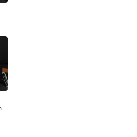
lus
n
ty