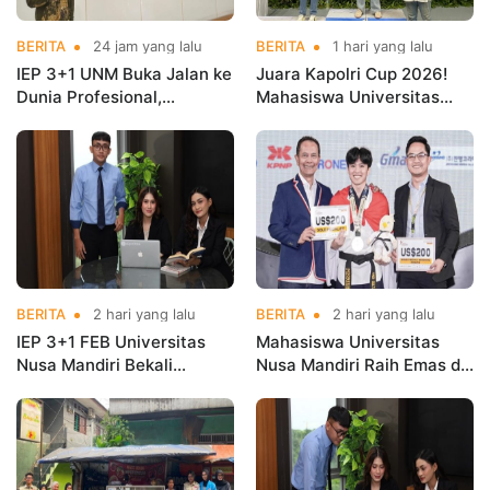
BERITA
24 jam yang lalu
BERITA
1 hari yang lalu
IEP 3+1 UNM Buka Jalan ke
Juara Kapolri Cup 2026!
Dunia Profesional,
Mahasiswa Universitas
Mahasiswa Magang di
Nusa Mandiri Harumkan
Kementerian Koperasi
Nama Kampus di Kejurnas
Taekwondo
BERITA
2 hari yang lalu
BERITA
2 hari yang lalu
IEP 3+1 FEB Universitas
Mahasiswa Universitas
Nusa Mandiri Bekali
Nusa Mandiri Raih Emas di
Mahasiswa Pengalaman
Asian Taekwondo
Kerja Sebelum Lulus
Indonesia Open
Championships 2026