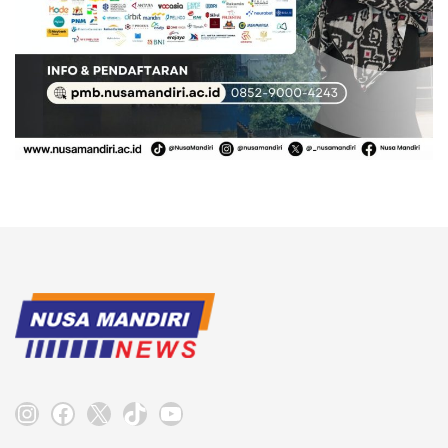
Instagram
Facebook
X
TikTok
YouTube