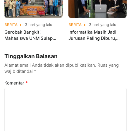
BERITA
3 hari yang lalu
BERITA
3 hari yang lalu
Gerobak Bangkit!
Informatika Masih Jadi
Mahasiswa UNM Sulap
Jurusan Paling Diburu,
Gerobak UMKM Jadi Lebih
UNM Siapkan Talenta AI
Menarik dan Laris
hingga Cyber Security
Tinggalkan Balasan
Alamat email Anda tidak akan dipublikasikan.
Ruas yang
wajib ditandai
*
Komentar
*