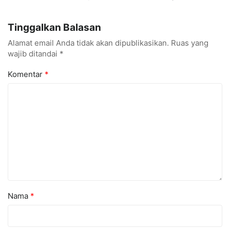
Gerobak UMKM Jadi Lebih
UNM Siapkan Talenta AI
Menarik dan Laris
hingga Cyber Security
Tinggalkan Balasan
Alamat email Anda tidak akan dipublikasikan.
Ruas yang
wajib ditandai
*
Komentar
*
Nama
*