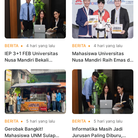
Taekwondo
BERITA
4 hari yang lalu
BERITA
4 hari yang lalu
IEP 3+1 FEB Universitas
Mahasiswa Universitas
Nusa Mandiri Bekali
Nusa Mandiri Raih Emas di
Mahasiswa Pengalaman
Asian Taekwondo
Kerja Sebelum Lulus
Indonesia Open
Championships 2026
BERITA
5 hari yang lalu
BERITA
5 hari yang lalu
Gerobak Bangkit!
Informatika Masih Jadi
Mahasiswa UNM Sulap
Jurusan Paling Diburu,