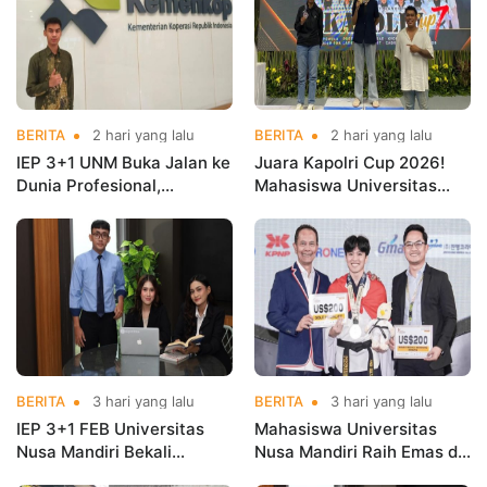
BERITA
2 hari yang lalu
BERITA
2 hari yang lalu
IEP 3+1 UNM Buka Jalan ke
Juara Kapolri Cup 2026!
Dunia Profesional,
Mahasiswa Universitas
Mahasiswa Magang di
Nusa Mandiri Harumkan
Kementerian Koperasi
Nama Kampus di Kejurnas
Taekwondo
BERITA
3 hari yang lalu
BERITA
3 hari yang lalu
IEP 3+1 FEB Universitas
Mahasiswa Universitas
Nusa Mandiri Bekali
Nusa Mandiri Raih Emas di
Mahasiswa Pengalaman
Asian Taekwondo