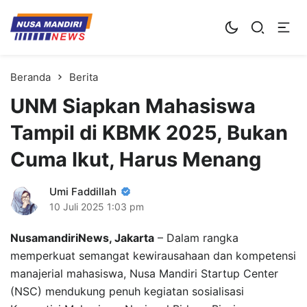
Kampus Digital Bisnis
Universitas Nusa Mandiri
Beranda
Berita
UNM Siapkan Mahasiswa
Tampil di KBMK 2025, Bukan
Cuma Ikut, Harus Menang
Umi Faddillah
10 Juli 2025
1:03 pm
NusamandiriNews, Jakarta
– Dalam rangka
memperkuat semangat kewirausahaan dan kompetensi
manajerial mahasiswa, Nusa Mandiri Startup Center
(NSC) mendukung penuh kegiatan sosialisasi