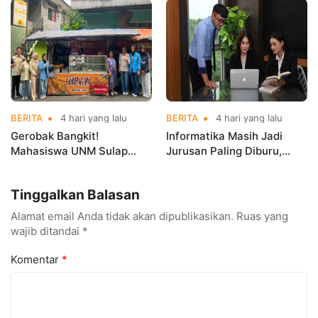
Kerja Sebelum Lulus
Indonesia Open
Championships 2026
BERITA
4 hari yang lalu
BERITA
4 hari yang lalu
Gerobak Bangkit!
Informatika Masih Jadi
Mahasiswa UNM Sulap
Jurusan Paling Diburu,
Gerobak UMKM Jadi Lebih
UNM Siapkan Talenta AI
Menarik dan Laris
hingga Cyber Security
Tinggalkan Balasan
Alamat email Anda tidak akan dipublikasikan.
Ruas yang
wajib ditandai
*
Komentar
*