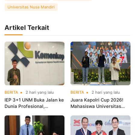
Universitas Nusa Mandiri
Artikel Terkait
BERITA
2 hari yang lalu
BERITA
2 hari yang lalu
IEP 3+1 UNM Buka Jalan ke
Juara Kapolri Cup 2026!
Dunia Profesional,
Mahasiswa Universitas
Mahasiswa Magang di
Nusa Mandiri Harumkan
Kementerian Koperasi
Nama Kampus di Kejurnas
Taekwondo