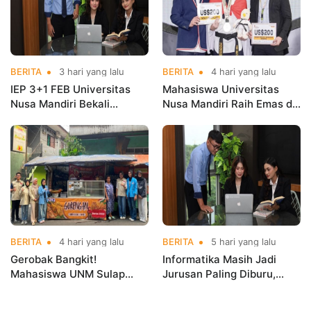
BERITA
3 hari yang lalu
BERITA
4 hari yang lalu
IEP 3+1 FEB Universitas
Mahasiswa Universitas
Nusa Mandiri Bekali
Nusa Mandiri Raih Emas di
Mahasiswa Pengalaman
Asian Taekwondo
Kerja Sebelum Lulus
Indonesia Open
Championships 2026
BERITA
4 hari yang lalu
BERITA
5 hari yang lalu
Gerobak Bangkit!
Informatika Masih Jadi
Mahasiswa UNM Sulap
Jurusan Paling Diburu,
Gerobak UMKM Jadi Lebih
UNM Siapkan Talenta AI
Menarik dan Laris
hingga Cyber Security