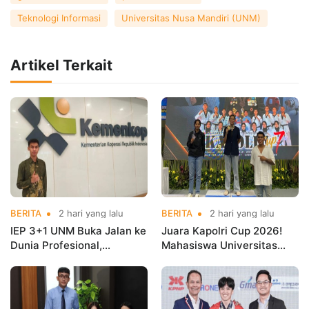
Teknologi Informasi
Universitas Nusa Mandiri (UNM)
Artikel Terkait
BERITA
2 hari yang lalu
BERITA
2 hari yang lalu
IEP 3+1 UNM Buka Jalan ke
Juara Kapolri Cup 2026!
Dunia Profesional,
Mahasiswa Universitas
Mahasiswa Magang di
Nusa Mandiri Harumkan
Kementerian Koperasi
Nama Kampus di Kejurnas
Taekwondo