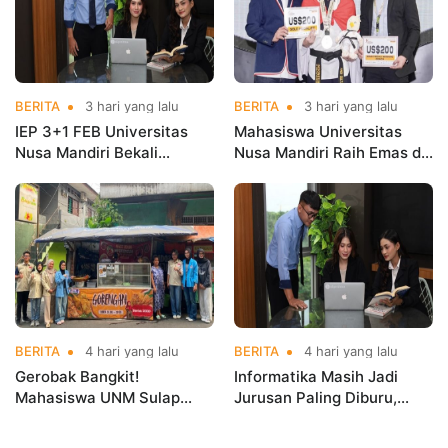
BERITA
3 hari yang lalu
BERITA
3 hari yang lalu
IEP 3+1 FEB Universitas
Mahasiswa Universitas
Nusa Mandiri Bekali
Nusa Mandiri Raih Emas di
Mahasiswa Pengalaman
Asian Taekwondo
Kerja Sebelum Lulus
Indonesia Open
Championships 2026
BERITA
4 hari yang lalu
BERITA
4 hari yang lalu
Gerobak Bangkit!
Informatika Masih Jadi
Mahasiswa UNM Sulap
Jurusan Paling Diburu,
Gerobak UMKM Jadi Lebih
UNM Siapkan Talenta AI
Menarik dan Laris
hingga Cyber Security