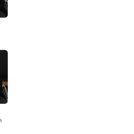
lus
n
ty