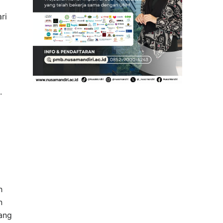
ri
.
h
n
yang