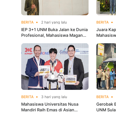
BERITA
2 hari yang lalu
BERITA
IEP 3+1 UNM Buka Jalan ke Dunia
Juara Kap
Profesional, Mahasiswa Magang
Mahasisw
di Kementerian Koperasi
Mandiri 
di Kejur
BERITA
3 hari yang lalu
BERITA
Mahasiswa Universitas Nusa
Gerobak 
Mandiri Raih Emas di Asian
UNM Sula
Taekwondo Indonesia Open
Lebih Men