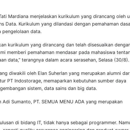
Tati Mardiana menjelaskan kurikulum yang dirancang oleh u
ns Data. Kurikulum yang dilandasi dengan pemahaman dasa
 pengelolaan data.
kan kurikulum yang dirancang dan telah disesuaikan denga
 kami memberi pemahaman mendasar pada mahasiswa tenta
n data,” terangnya dalam acara serasehan, Selasa (30/8).
ng diwakili oleh Elan Suherlan yang merupakan alumni dar
ektur PT Indostorage, memaparkan kebutuhan sumber daya
gembangan sistem, data sains dan big data.
leh Adi Sumanto, PT. SEMUA MENU ADA yang merupakan
ulusan di bidang IT, tidak hanya sebagai programmer. Nam
seperti quality assurance engineering dan product owner.