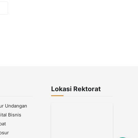
Lokasi Rektorat
lur Undangan
tal Bisnis
bat
osur