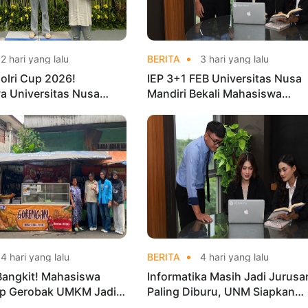
2 hari yang lalu
BERITA
3 hari yang lalu
olri Cup 2026!
IEP 3+1 FEB Universitas Nusa
a Universitas Nusa
Mandiri Bekali Mahasiswa
Harumkan Nama Kampus
Pengalaman Kerja Sebelum Lu
nas Taekwondo
4 hari yang lalu
BERITA
4 hari yang lalu
Bangkit! Mahasiswa
Informatika Masih Jadi Jurusa
p Gerobak UMKM Jadi
Paling Diburu, UNM Siapkan
arik dan Laris
Talenta AI hingga Cyber Securi