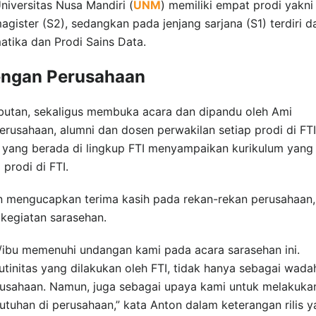
Universitas Nusa Mandiri (
UNM
) memiliki empat prodi yakni
gister (S2), sedangkan pada jenjang sarjana (S1) terdiri da
matika dan Prodi Sains Data.
engan Perusahaan
butan, sekaligus membuka acara dan dipandu oleh Ami
perusahaan, alumni dan dosen perwakilan setiap prodi di FTI
) yang berada di lingkup FTI menyampaikan kurikulum yang
 prodi di FTI.
n mengucapkan terima kasih pada rekan-rekan perusahaan,
kegiatan sarasehan.
k/ibu memenuhi undangan kami pada acara sarasehan ini.
utinitas yang dilakukan oleh FTI, tidak hanya sebagai wada
rusahaan. Namun, juga sebagai upaya kami untuk melakuka
tuhan di perusahaan,” kata Anton dalam keterangan rilis 