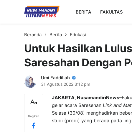
Kampus Digital Bisnis
BERITA
FAKULTAS
Universitas Nusa Mandiri
Beranda
Berita
Edukasi
Untuk Hasilkan Lulus
Saresahan Dengan P
Umi Faddillah
31 Agustus 2022
3:12 pm
JAKARTA, NusamandiriNews
–Faku
gelar acara Saresehan
Link and Ma
Selasa (30/08) menghadirkan beber
Bagikan
studi (prodi) yang berada pada ling