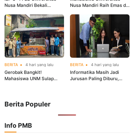
Nusa Mandiri Bekali
Nusa Mandiri Raih Emas di
Mahasiswa Pengalaman
Asian Taekwondo
Kerja Sebelum Lulus
Indonesia Open
Championships 2026
BERITA
4 hari yang lalu
BERITA
4 hari yang lalu
Gerobak Bangkit!
Informatika Masih Jadi
Mahasiswa UNM Sulap
Jurusan Paling Diburu,
Gerobak UMKM Jadi Lebih
UNM Siapkan Talenta AI
Menarik dan Laris
hingga Cyber Security
Berita Populer
Info PMB