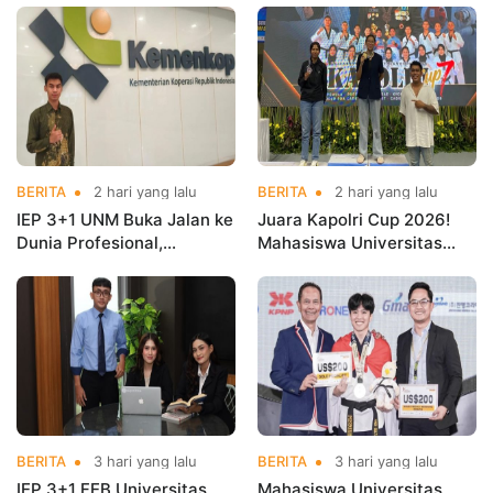
BERITA
2 hari yang lalu
BERITA
2 hari yang lalu
IEP 3+1 UNM Buka Jalan ke
Juara Kapolri Cup 2026!
Dunia Profesional,
Mahasiswa Universitas
Mahasiswa Magang di
Nusa Mandiri Harumkan
Kementerian Koperasi
Nama Kampus di Kejurnas
Taekwondo
BERITA
3 hari yang lalu
BERITA
3 hari yang lalu
IEP 3+1 FEB Universitas
Mahasiswa Universitas