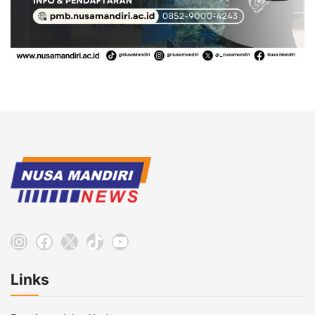
Instagram
Facebook
X
TikTok
YouTube
Links