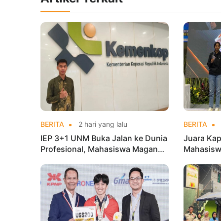
BERITA
2 hari yang lalu
BERITA
IEP 3+1 UNM Buka Jalan ke Dunia
Juara Kap
Profesional, Mahasiswa Magang
Mahasisw
di Kementerian Koperasi
Mandiri 
di Kejur