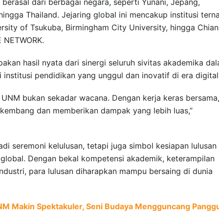
a berasal dari berbagai negara, seperti Yunani, Jepang,
, hingga Thailand. Jejaring global ini mencakup institusi ter
versity of Tsukuba, Birmingham City University, hingga Chia
FE NETWORK.
akan hasil nyata dari sinergi seluruh sivitas akademika da
institusi pendidikan yang unggul dan inovatif di era digital
i UNM bukan sekadar wacana. Dengan kerja keras bersama
rkembang dan memberikan dampak yang lebih luas,”
adi seremoni kelulusan, tetapi juga simbol kesiapan lulusan
lobal. Dengan bekal kompetensi akademik, keterampilan
industri, para lulusan diharapkan mampu bersaing di dunia
NM Makin Spektakuler, Seni Budaya Mengguncang Pangg