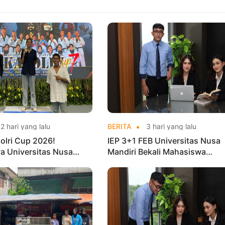
2 hari yang lalu
BERITA
3 hari yang lalu
olri Cup 2026!
IEP 3+1 FEB Universitas Nusa
a Universitas Nusa
Mandiri Bekali Mahasiswa
Harumkan Nama Kampus
Pengalaman Kerja Sebelum Lu
nas Taekwondo