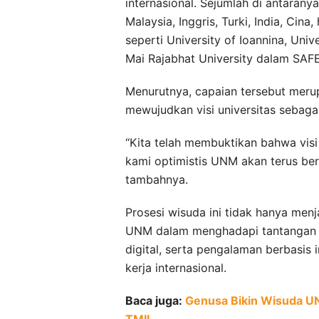
internasional. Sejumlah di antarany
Malaysia, Inggris, Turki, India, Cina
seperti University of Ioannina, Uni
Mai Rajabhat University dalam SA
Menurutnya, capaian tersebut merup
mewujudkan visi universitas sebagai 
“Kita telah membuktikan bahwa vis
kami optimistis UNM akan terus be
tambahnya.
Prosesi wisuda ini tidak hanya menj
UNM dalam menghadapi tantangan g
digital, serta pengalaman berbasis 
kerja internasional.
Baca juga:
Genusa Bikin Wisuda U
TMII