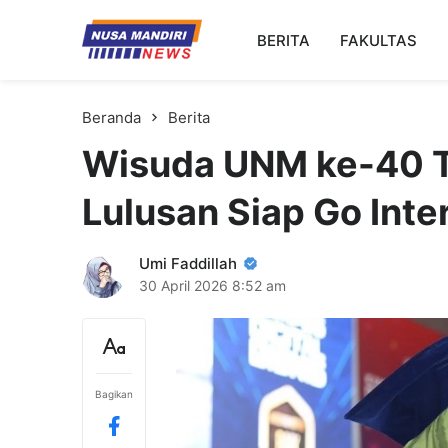
Kampus Digital Bisnis
BERITA
FAKULTAS
Universitas Nusa Mandiri
Beranda
Berita
Wisuda UNM ke-40 T
Lulusan Siap Go Inte
Umi Faddillah
30 April 2026
8:52 am
Bagikan