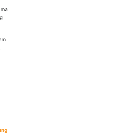
nama
ng
lam
.
,
ung