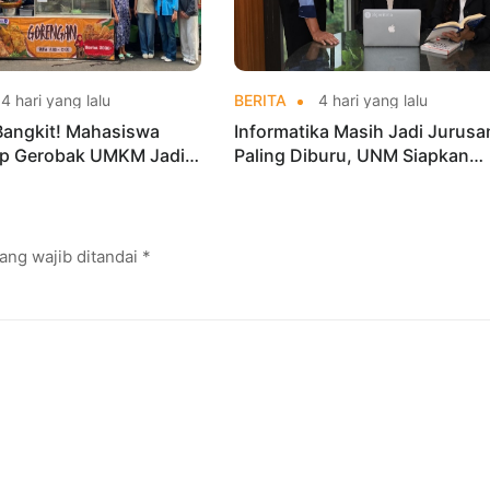
4 hari yang lalu
BERITA
4 hari yang lalu
Bangkit! Mahasiswa
Informatika Masih Jadi Jurusa
p Gerobak UMKM Jadi
Paling Diburu, UNM Siapkan
arik dan Laris
Talenta AI hingga Cyber Securi
ang wajib ditandai
*