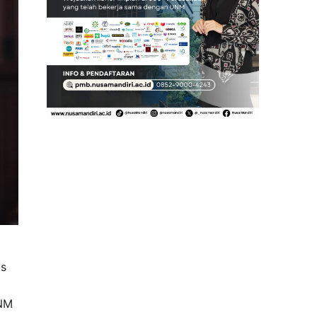
is
UNM