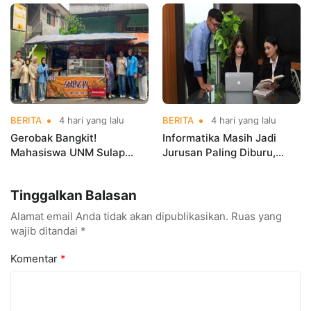
Kerja Sebelum Lulus
Indonesia Open
Championships 2026
BERITA
4 hari yang lalu
BERITA
4 hari yang lalu
Gerobak Bangkit!
Informatika Masih Jadi
Mahasiswa UNM Sulap
Jurusan Paling Diburu,
Gerobak UMKM Jadi Lebih
UNM Siapkan Talenta AI
Menarik dan Laris
hingga Cyber Security
Tinggalkan Balasan
Alamat email Anda tidak akan dipublikasikan.
Ruas yang
wajib ditandai
*
Komentar
*