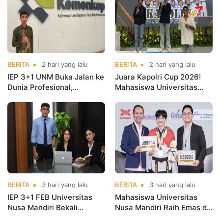
BERITA
2 hari yang lalu
BERITA
2 hari yang lalu
IEP 3+1 UNM Buka Jalan ke
Juara Kapolri Cup 2026!
Dunia Profesional,
Mahasiswa Universitas
Mahasiswa Magang di
Nusa Mandiri Harumkan
Kementerian Koperasi
Nama Kampus di Kejurnas
Taekwondo
BERITA
3 hari yang lalu
BERITA
3 hari yang lalu
IEP 3+1 FEB Universitas
Mahasiswa Universitas
Nusa Mandiri Bekali
Nusa Mandiri Raih Emas di
Mahasiswa Pengalaman
Asian Taekwondo