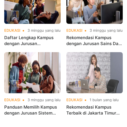
EDUKASI
3 minggu yang lalu
EDUKASI
3 minggu yang lalu
Daftar Lengkap Kampus
Rekomendasi Kampus
dengan Jurusan
dengan Jurusan Sains Data
Informatika Terbaik di
Terbaik di Jakarta di
Jakarta
Jakarta di Era Big Data
EDUKASI
3 minggu yang lalu
EDUKASI
1 bulan yang lalu
Panduan Memilih Kampus
Rekomendasi Kampus
dengan Jurusan Sistem
Terbaik di Jakarta Timur
Informasi Terbaik di
Versi UniRank 2026, Mana
Jakarta
Pilihanmu