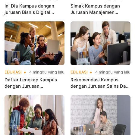
Ini Dia Kampus dengan
Simak Kampus dengan
jurusan Bisnis Digital
Jurusan Manajemen
terbaik di Jakarta yang
Terbaik di Jakarta untuk
Populer
Karier Cemerlang
EDUKASI
4 minggu yang lalu
EDUKASI
4 minggu yang lalu
Daftar Lengkap Kampus
Rekomendasi Kampus
dengan Jurusan
dengan Jurusan Sains Data
Informatika Terbaik di
Terbaik di Jakarta di
Jakarta
Jakarta di Era Big Data