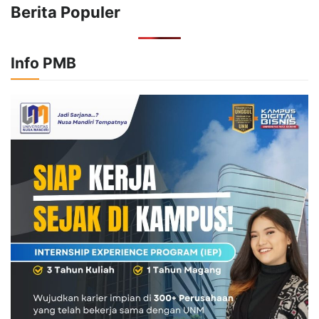
Berita Populer
Info PMB