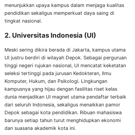
menunjukkan upaya kampus dalam menjaga kualitas
pendidikan sekaligus memperkuat daya saing di
tingkat nasional.
2. Universitas Indonesia (UI)
Meski sering dikira berada di Jakarta, kampus utama
UI justru berdiri di wilayah Depok. Sebagai perguruan
tinggi negeri rujukan nasional, UI mencatat keketatan
seleksi tertinggi pada jurusan Kedokteran, Ilmu
Komputer, Hukum, dan Psikologi. Lingkungan
kampusnya yang hijau dengan fasilitas riset kelas
dunia menjadikan UI magnet utama pendaftar terbaik
dari seluruh Indonesia, sekaligus menaikkan pamor
Depok sebagai kota pendidikan. Ribuan mahasiswa
barunya setiap tahun turut menghidupkan ekonomi
dan suasana akademik kota ini.