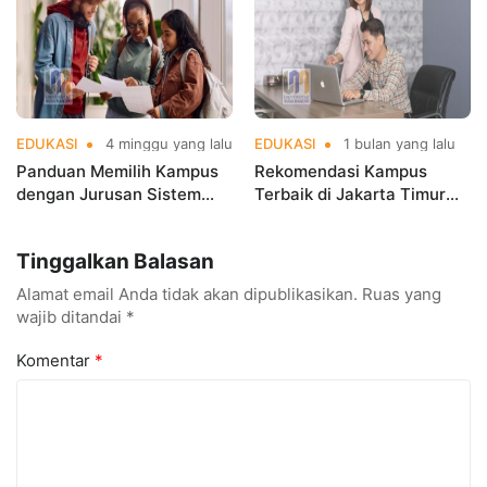
EDUKASI
4 minggu yang lalu
EDUKASI
1 bulan yang lalu
Panduan Memilih Kampus
Rekomendasi Kampus
dengan Jurusan Sistem
Terbaik di Jakarta Timur
Informasi Terbaik di
Versi UniRank 2026, Mana
Jakarta
Pilihanmu
Tinggalkan Balasan
Alamat email Anda tidak akan dipublikasikan.
Ruas yang
wajib ditandai
*
Komentar
*