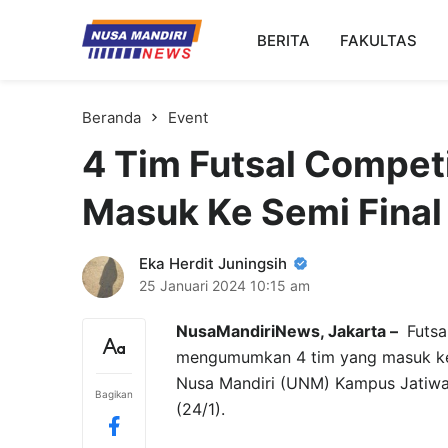
Kampus Digital Bisnis
BERITA
FAKULTAS
Universitas Nusa Mandiri
Beranda
Event
4 Tim Futsal Compe
Masuk Ke Semi Final
Eka Herdit Juningsih
25 Januari 2024
10:15 am
NusaMandiriNews, Jakarta –
Futsa
mengumumkan 4 tim yang masuk ke d
Nusa Mandiri (UNM) Kampus Jatiwari
Bagikan
(24/1).