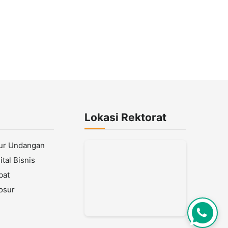
Lokasi Rektorat
lur Undangan
tal Bisnis
bat
osur