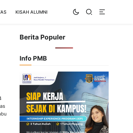
TAS
KISAH ALUMNI
Berita Populer
Info PMB
4
tas
abu