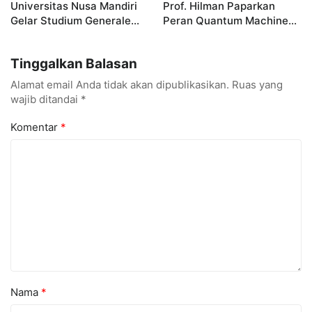
Universitas Nusa Mandiri
Prof. Hilman Paparkan
Gelar Studium Generale
Peran Quantum Machine
Bertema VISION, Hadirkan
Learning untuk Kesehatan
Profesor Internasional
di ICITRI 2025
Tinggalkan Balasan
Alamat email Anda tidak akan dipublikasikan.
Ruas yang
wajib ditandai
*
Komentar
*
Nama
*