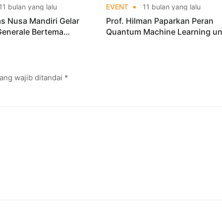
11 bulan yang lalu
EVENT
11 bulan yang lalu
as Nusa Mandiri Gelar
Prof. Hilman Paparkan Peran
Generale Bertema
Quantum Machine Learning un
adirkan Profesor
Kesehatan di ICITRI 2025
onal
ang wajib ditandai
*