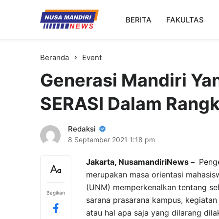
Kampus Digital Bisnis
BERITA
FAKULTAS
Universitas Nusa Mandiri
Beranda
Event
Generasi Mandiri Yang
SERASI Dalam Rang
Redaksi
8 September 2021
1:18 pm
Jakarta, NusamandiriNews –
Penge
merupakan masa orientasi mahasiswa
(UNM) memperkenalkan tentang selu
Bagikan
sarana prasarana kampus, kegiatan
atau hal apa saja yang dilarang di