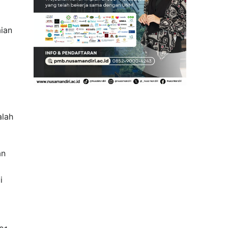
ian
alah
an
i