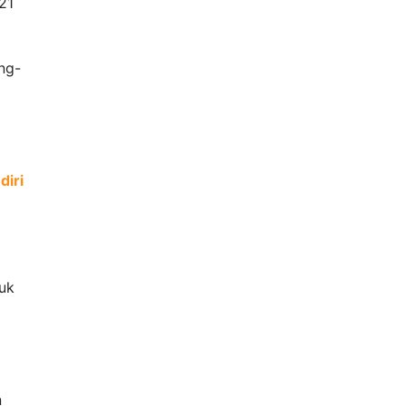
21
ng-
diri
puk
n