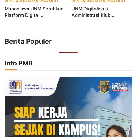
PENGABDIAN MASYARAKAT
1 bulan yang lalu
PENGABDIAN MASYARAKAT
2 
Mahasiswa UNM Serahkan
UNM Digitalisasi
Platform Digital
Administrasi Klub
MetamorfOSIS, OSIS SMKN
Taekwondo, Bukti Kampus
1 Tarumajaya Kini Go
Digital Bisnis Hadir untuk
Digital
Masyarakat
Berita Populer
Info PMB