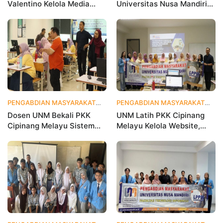
Valentino Kelola Media
Universitas Nusa Mandiri
Sosial untuk Perkuat
Ajarkan Data Analytics
Branding Digital
agar Instagram Klub
Olahraga Makin Viral
PENGABDIAN MASYARAKAT
1 bulan yang lalu
PENGABDIAN MASYARAKAT
1 
Dosen UNM Bekali PKK
UNM Latih PKK Cipinang
Cipinang Melayu Sistem
Melayu Kelola Website,
Monitoring Digital UP2K,
Percepat Transformasi
Dorong Pemberdayaan
Digital Masyarakat
Berbasis Data