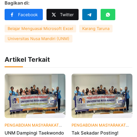
Bagikan di:
Facebook
Twitter
Belajar Menguasai Microsoft Excel
Karang Taruna
Universitas Nusa Mandiri (UNM)
Artikel Terkait
PENGABDIAN MASYARAKAT
2 hari yang lalu
PENGABDIAN MASYARAKAT
1 
UNM Dampingi Taekwondo
Tak Sekadar Posting!