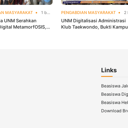
AN MASYARAKAT
1 bulan yang lalu
PENGABDIAN MASYARAKAT
2 bulan yang
a UNM Serahkan
UNM Digitalisasi Administrasi
Digital MetamorfOSIS,
Klub Taekwondo, Bukti Kamp
 1 Tarumajaya Kini Go
Digital Bisnis Hadir untuk
Masyarakat
Links
Beasiswa Ja
Beasiswa Digi
Beasiswa He
Download Br