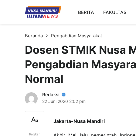
Kampus Digital Bisnis
BERITA
FAKULTAS
Universitas Nusa Mandiri
Beranda
Pengabdian Masyarakat
Dosen STMIK Nusa M
Pengabdian Masyara
Normal
Redaksi
22 Juni 2020
2:02 pm
Jakarta-Nusa Mandiri
Akhir Mei lalu pemerintah Indon
Bagikan