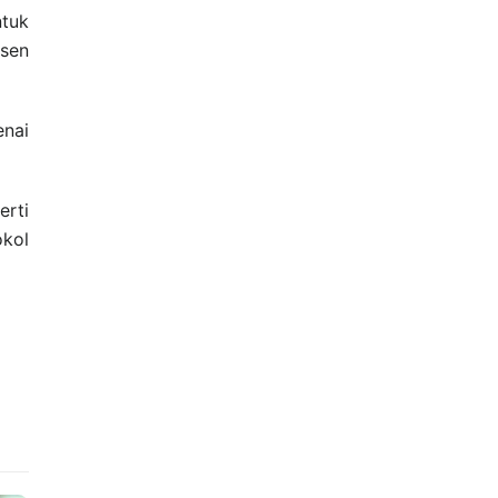
tuk
osen
enai
erti
okol