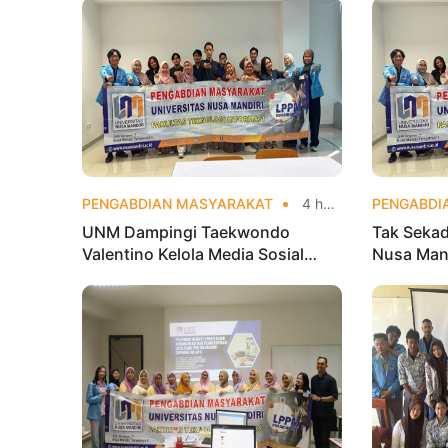
PENGABDIAN MASYARAKAT
4 hari yang lalu
PENGABDI
UNM Dampingi Taekwondo
Tak Sekad
Valentino Kelola Media Sosial
Nusa Mand
untuk Perkuat Branding Digital
Analytics
Olahraga 