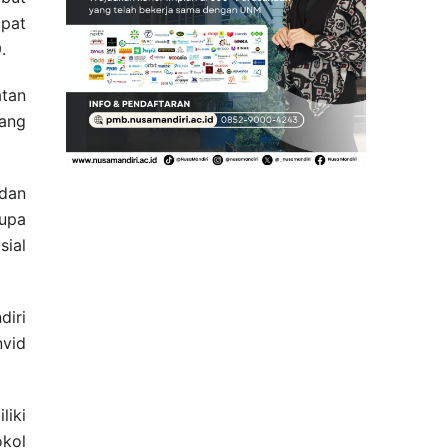
pat
.
atan
ang
 dan
upa
sial
iri
nvid
liki
kol