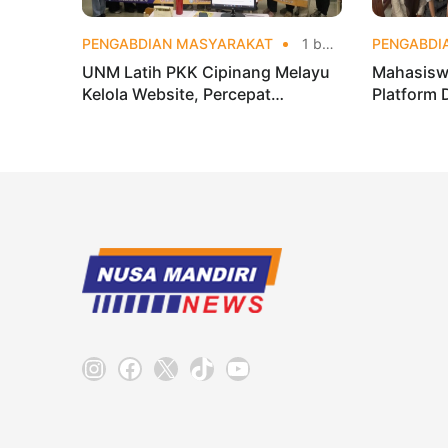
PENGABDIAN MASYARAKAT
1 bulan yang lalu
PENGABDI
UNM Latih PKK Cipinang Melayu
Mahasisw
Kelola Website, Percepat
Platform 
Transformasi Digital Masyarakat
OSIS SMKN
Digital
Instagram
Facebook
X
TikTok
YouTube