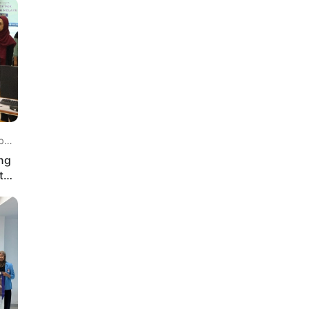
 lalu
ng
tal