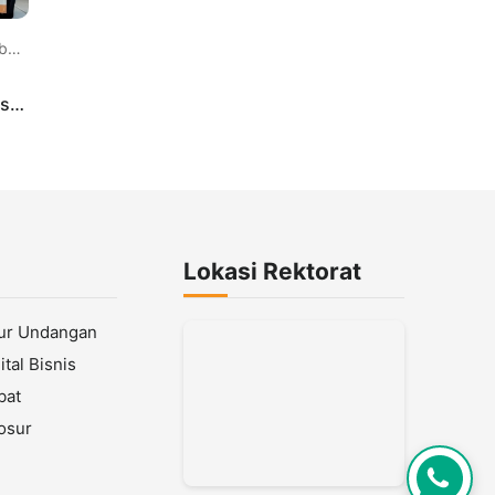
 lalu
us
Lokasi Rektorat
lur Undangan
tal Bisnis
bat
osur