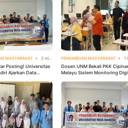
AN MASYARAKAT
2 minggu yang lalu
PENGABDIAN MASYARAKAT
1 bulan yang
ar Posting! Universitas
Dosen UNM Bekali PKK Cipina
iri Ajarkan Data
Melayu Sistem Monitoring Digi
 agar Instagram Klub
UP2K, Dorong Pemberdayaan
Makin Viral
Berbasis Data