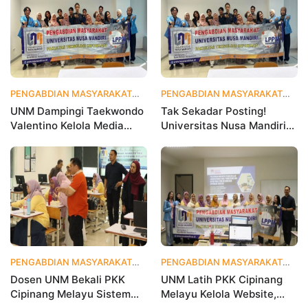
PENGABDIAN MASYARAKAT
3 hari yang lalu
PENGABDIAN MASYARAKAT
2 
UNM Dampingi Taekwondo
Tak Sekadar Posting!
Valentino Kelola Media
Universitas Nusa Mandiri
Sosial untuk Perkuat
Ajarkan Data Analytics
Branding Digital
agar Instagram Klub
Olahraga Makin Viral
PENGABDIAN MASYARAKAT
1 bulan yang lalu
PENGABDIAN MASYARAKAT
1 
Dosen UNM Bekali PKK
UNM Latih PKK Cipinang
Cipinang Melayu Sistem
Melayu Kelola Website,