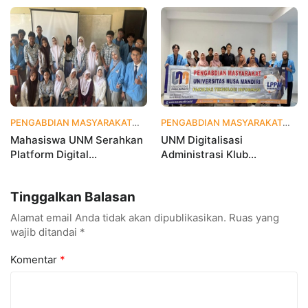
Monitoring Digital UP2K,
Percepat Transformasi
Dorong Pemberdayaan
Digital Masyarakat
Berbasis Data
PENGABDIAN MASYARAKAT
1 bulan yang lalu
PENGABDIAN MASYARAKAT
2 
Mahasiswa UNM Serahkan
UNM Digitalisasi
Platform Digital
Administrasi Klub
MetamorfOSIS, OSIS SMKN
Taekwondo, Bukti Kampus
1 Tarumajaya Kini Go
Digital Bisnis Hadir untuk
Tinggalkan Balasan
Digital
Masyarakat
Alamat email Anda tidak akan dipublikasikan.
Ruas yang
wajib ditandai
*
Komentar
*