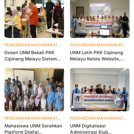
Olahraga Makin Viral
PENGABDIAN MASYARAKAT
1 bulan yang lalu
PENGABDIAN MASYARAKAT
1 
Dosen UNM Bekali PKK
UNM Latih PKK Cipinang
Cipinang Melayu Sistem
Melayu Kelola Website,
Monitoring Digital UP2K,
Percepat Transformasi
Dorong Pemberdayaan
Digital Masyarakat
Berbasis Data
PENGABDIAN MASYARAKAT
1 bulan yang lalu
PENGABDIAN MASYARAKAT
2 
Mahasiswa UNM Serahkan
UNM Digitalisasi
Platform Digital
Administrasi Klub