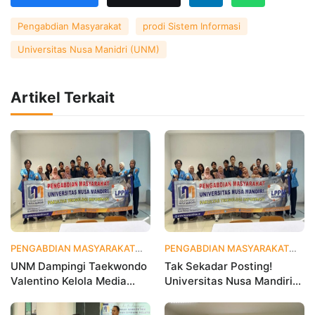
Pengabdian Masyarakat
prodi Sistem Informasi
Universitas Nusa Manidri (UNM)
Artikel Terkait
PENGABDIAN MASYARAKAT
3 hari yang lalu
PENGABDIAN MASYARAKAT
1 
UNM Dampingi Taekwondo
Tak Sekadar Posting!
Valentino Kelola Media
Universitas Nusa Mandiri
Sosial untuk Perkuat
Ajarkan Data Analytics
Branding Digital
agar Instagram Klub