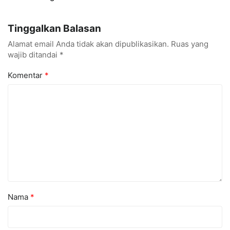
MetamorfOSIS, OSIS SMKN
Taekwondo, Bukti Kampus
1 Tarumajaya Kini Go
Digital Bisnis Hadir untuk
Tinggalkan Balasan
Digital
Masyarakat
Alamat email Anda tidak akan dipublikasikan.
Ruas yang
wajib ditandai
*
Komentar
*
Nama
*