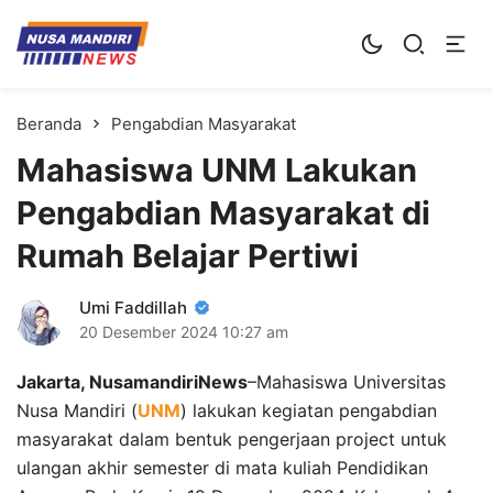
Kampus Digital Bisnis
Universitas Nusa Mandiri
Beranda
Pengabdian Masyarakat
Mahasiswa UNM Lakukan
Pengabdian Masyarakat di
Rumah Belajar Pertiwi
Umi Faddillah
20 Desember 2024
10:27 am
Jakarta, NusamandiriNews
–Mahasiswa Universitas
Nusa Mandiri (
UNM
) lakukan kegiatan pengabdian
masyarakat dalam bentuk pengerjaan project untuk
ulangan akhir semester di mata kuliah Pendidikan