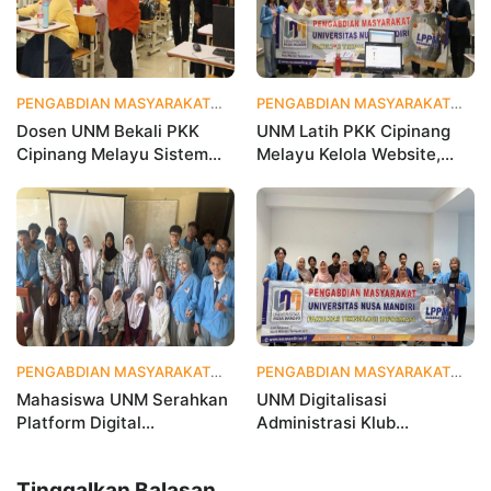
PENGABDIAN MASYARAKAT
1 bulan yang lalu
PENGABDIAN MASYARAKAT
1 
Dosen UNM Bekali PKK
UNM Latih PKK Cipinang
Cipinang Melayu Sistem
Melayu Kelola Website,
Monitoring Digital UP2K,
Percepat Transformasi
Dorong Pemberdayaan
Digital Masyarakat
Berbasis Data
PENGABDIAN MASYARAKAT
1 bulan yang lalu
PENGABDIAN MASYARAKAT
2 
Mahasiswa UNM Serahkan
UNM Digitalisasi
Platform Digital
Administrasi Klub
MetamorfOSIS, OSIS SMKN
Taekwondo, Bukti Kampus
1 Tarumajaya Kini Go
Digital Bisnis Hadir untuk
Tinggalkan Balasan