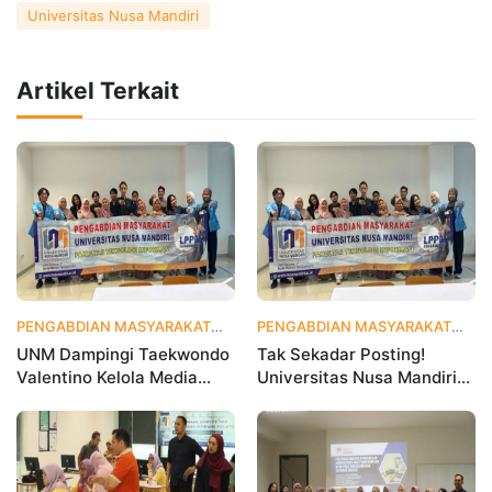
Universitas Nusa Mandiri
Artikel Terkait
PENGABDIAN MASYARAKAT
4 hari yang lalu
PENGABDIAN MASYARAKAT
2 
UNM Dampingi Taekwondo
Tak Sekadar Posting!
Valentino Kelola Media
Universitas Nusa Mandiri
Sosial untuk Perkuat
Ajarkan Data Analytics
Branding Digital
agar Instagram Klub
Olahraga Makin Viral