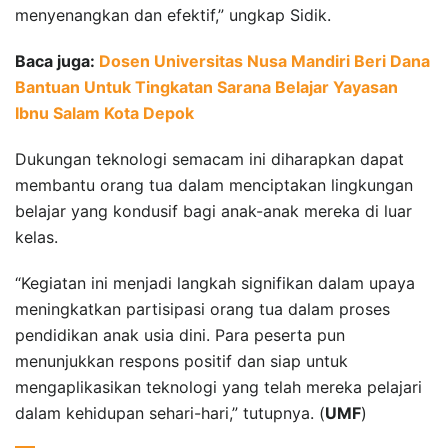
menyenangkan dan efektif,” ungkap Sidik.
Baca juga:
Dosen Universitas Nusa Mandiri Beri Dana
Bantuan Untuk Tingkatan Sarana Belajar Yayasan
Ibnu Salam Kota Depok
Dukungan teknologi semacam ini diharapkan dapat
membantu orang tua dalam menciptakan lingkungan
belajar yang kondusif bagi anak-anak mereka di luar
kelas.
“Kegiatan ini menjadi langkah signifikan dalam upaya
meningkatkan partisipasi orang tua dalam proses
pendidikan anak usia dini. Para peserta pun
menunjukkan respons positif dan siap untuk
mengaplikasikan teknologi yang telah mereka pelajari
dalam kehidupan sehari-hari,” tutupnya. (
UMF
)