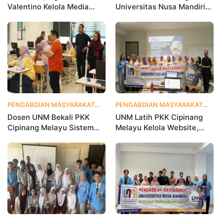
Valentino Kelola Media
Universitas Nusa Mandiri
Sosial untuk Perkuat
Ajarkan Data Analytics
Branding Digital
agar Instagram Klub
Olahraga Makin Viral
PENGABDIAN MASYARAKAT
1 bulan yang lalu
PENGABDIAN MASYARAKAT
1 
Dosen UNM Bekali PKK
UNM Latih PKK Cipinang
Cipinang Melayu Sistem
Melayu Kelola Website,
Monitoring Digital UP2K,
Percepat Transformasi
Dorong Pemberdayaan
Digital Masyarakat
Berbasis Data