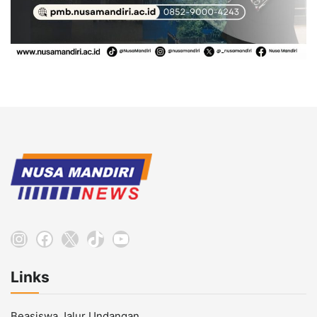
Instagram
Facebook
X
TikTok
YouTube
Links
Beasiswa Jalur Undangan