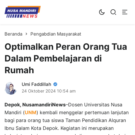
Kampus Digital Bisnis
Universitas Nusa Mandiri
Beranda
Pengabdian Masyarakat
Optimalkan Peran Orang Tua
Dalam Pembelajaran di
Rumah
Umi Faddillah
24 Oktober 2024
10:54 am
Depok, NusamandiriNews
–Dosen Universitas Nusa
Mandiri (
UNM
) kembali menggelar pertemuan lanjutan
bagi para orang tua siswa Taman Pendidikan Alquran
Ibnu Salam Kota Depok. Kegiatan ini merupakan