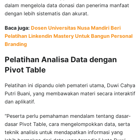
dalam mengelola data donasi dan penerima manfaat
dengan lebih sistematis dan akurat.
Baca juga:
Dosen Universitas Nusa Mandiri Beri
Pelatihan Linkendin Mastery Untuk Bangun Personal
Branding
Pelatihan Analisa Data dengan
Pivot Table
Pelatihan ini dipandu oleh pemateri utama, Duwi Cahya
Putri Buani, yang membawakan materi secara interaktif
dan aplikatif.
“Peserta perlu pemahaman mendalam tentang dasar-
dasar Pivot Table, cara mengelompokkan data, serta
teknik analisis untuk mendapatkan informasi yang