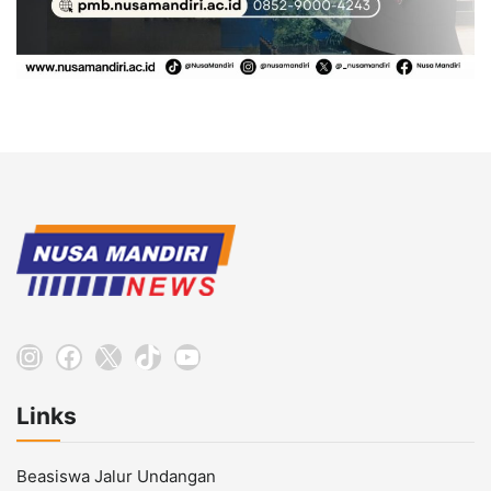
Instagram
Facebook
X
TikTok
YouTube
Links
Beasiswa Jalur Undangan