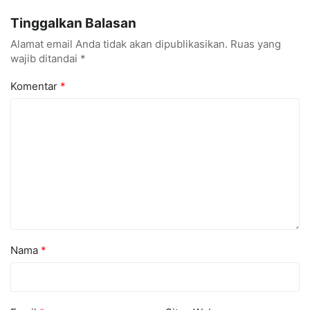
1 Tarumajaya Kini Go
Digital Bisnis Hadir untuk
Tinggalkan Balasan
Digital
Masyarakat
Alamat email Anda tidak akan dipublikasikan.
Ruas yang
wajib ditandai
*
Komentar
*
Nama
*