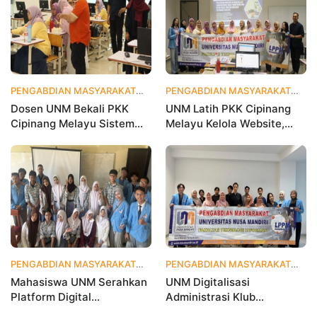
PENGABDIAN MASYARAKAT
1 bulan yang lalu
PENGABDIAN MASYARAKAT
1 
Dosen UNM Bekali PKK
UNM Latih PKK Cipinang
Cipinang Melayu Sistem
Melayu Kelola Website,
Monitoring Digital UP2K,
Percepat Transformasi
Dorong Pemberdayaan
Digital Masyarakat
Berbasis Data
PENGABDIAN MASYARAKAT
1 bulan yang lalu
PENGABDIAN MASYARAKAT
2 
Mahasiswa UNM Serahkan
UNM Digitalisasi
Platform Digital
Administrasi Klub
MetamorfOSIS, OSIS SMKN
Taekwondo, Bukti Kampus