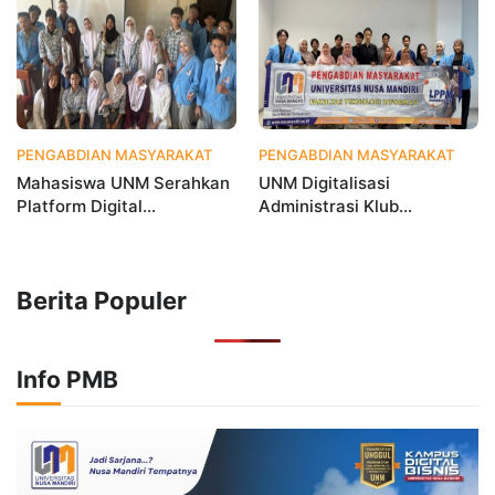
Berbasis Data
PENGABDIAN MASYARAKAT
1 bulan yang lalu
PENGABDIAN MASYARAKAT
2 
Mahasiswa UNM Serahkan
UNM Digitalisasi
Platform Digital
Administrasi Klub
MetamorfOSIS, OSIS SMKN
Taekwondo, Bukti Kampus
1 Tarumajaya Kini Go
Digital Bisnis Hadir untuk
Digital
Masyarakat
Berita Populer
Info PMB