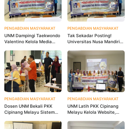
PENGABDIAN MASYARAKAT
4 hari yang lalu
PENGABDIAN MASYARAKAT
2 
UNM Dampingi Taekwondo
Tak Sekadar Posting!
Valentino Kelola Media
Universitas Nusa Mandiri
Sosial untuk Perkuat
Ajarkan Data Analytics
Branding Digital
agar Instagram Klub
Olahraga Makin Viral
PENGABDIAN MASYARAKAT
1 bulan yang lalu
PENGABDIAN MASYARAKAT
1 
Dosen UNM Bekali PKK
UNM Latih PKK Cipinang
Cipinang Melayu Sistem
Melayu Kelola Website,
Monitoring Digital UP2K,
Percepat Transformasi
Dorong Pemberdayaan
Digital Masyarakat