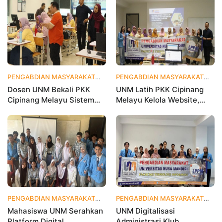
Olahraga Makin Viral
PENGABDIAN MASYARAKAT
1 bulan yang lalu
PENGABDIAN MASYARAKAT
1 
Dosen UNM Bekali PKK
UNM Latih PKK Cipinang
Cipinang Melayu Sistem
Melayu Kelola Website,
Monitoring Digital UP2K,
Percepat Transformasi
Dorong Pemberdayaan
Digital Masyarakat
Berbasis Data
PENGABDIAN MASYARAKAT
1 bulan yang lalu
PENGABDIAN MASYARAKAT
2 
Mahasiswa UNM Serahkan
UNM Digitalisasi
Platform Digital
Administrasi Klub