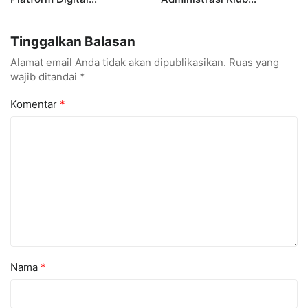
MetamorfOSIS, OSIS SMKN
Taekwondo, Bukti Kampus
1 Tarumajaya Kini Go
Digital Bisnis Hadir untuk
Tinggalkan Balasan
Digital
Masyarakat
Alamat email Anda tidak akan dipublikasikan.
Ruas yang
wajib ditandai
*
Komentar
*
Nama
*