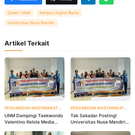
Dosen UNM
Kampus Digital Bisnis
Universitas Nusa Mandiri
Artikel Terkait
PENGABDIAN MASYARAKAT
4 hari yang lalu
PENGABDIAN MASYARAKAT
2 
UNM Dampingi Taekwondo
Tak Sekadar Posting!
Valentino Kelola Media
Universitas Nusa Mandiri
Sosial untuk Perkuat
Ajarkan Data Analytics
Branding Digital
agar Instagram Klub