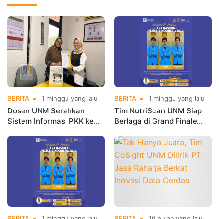
BERITA
1 minggu yang lalu
BERITA
1 minggu yang lalu
Dosen UNM Serahkan
Tim NutriScan UNM Siap
Sistem Informasi PKK ke
Berlaga di Grand Finale
Cipinang Melayu sebagai
YESIST12 2026
Luaran Program Hibah PKM
BERITA
1 minggu yang lalu
BERITA
10 bulan yang lalu