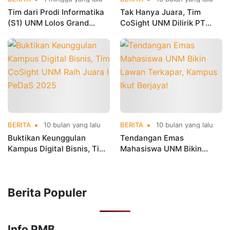
Tim dari Prodi Informatika
Tak Hanya Juara, Tim
(S1) UNM Lolos Grand
CoSight UNM Dilirik PT
Finale YESIST12
Jasa Raharja Berkat
Internasional 2026
Inovasi Data Cerdas
BERITA
10 bulan yang lalu
BERITA
10 bulan yang lalu
Buktikan Keunggulan
Tendangan Emas
Kampus Digital Bisnis, Tim
Mahasiswa UNM Bikin
CoSight UNM Raih Juara I
Lawan Terkapar, Kampus
PeDaS 2025
Ikut Berjaya!
Berita Populer
Info PMB