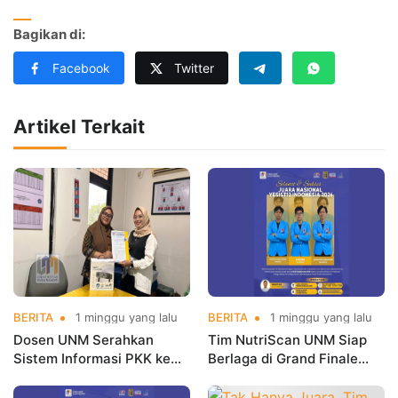
Bagikan di:
Facebook
Twitter
Artikel Terkait
BERITA
1 minggu yang lalu
BERITA
1 minggu yang lalu
Dosen UNM Serahkan
Tim NutriScan UNM Siap
Sistem Informasi PKK ke
Berlaga di Grand Finale
Cipinang Melayu sebagai
YESIST12 2026
Luaran Program Hibah PKM