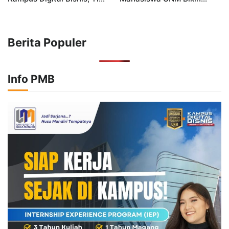
CoSight UNM Raih Juara I
Lawan Terkapar, Kampus
PeDaS 2025
Ikut Berjaya!
Berita Populer
Info PMB