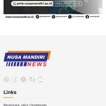
Instagram
Facebook
X
TikTok
YouTube
Links
Beasiswa Jalur Undangan