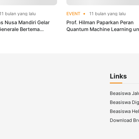
11 bulan yang lalu
EVENT
11 bulan yang lalu
as Nusa Mandiri Gelar
Prof. Hilman Paparkan Peran
Generale Bertema
Quantum Machine Learning un
adirkan Profesor
Kesehatan di ICITRI 2025
onal
Links
Beasiswa Ja
Beasiswa Digi
Beasiswa He
Download Br