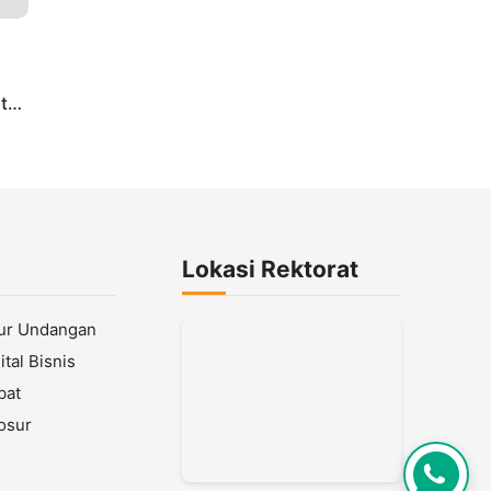
tuk
Lokasi Rektorat
lur Undangan
tal Bisnis
bat
osur