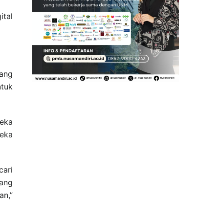
tal
ang
ntuk
reka
reka
cari
yang
n,”