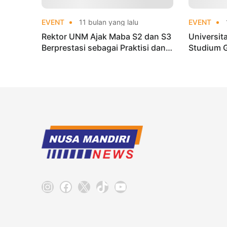
EVENT
11 bulan yang lalu
EVENT
Rektor UNM Ajak Maba S2 dan S3
Universit
Berprestasi sebagai Praktisi dan
Studium 
Peneliti Internasional
VISION, H
Internasi
Instagram
Facebook
X
TikTok
YouTube