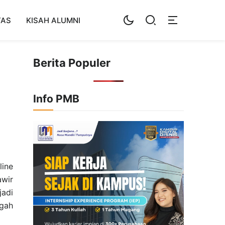
TAS
KISAH ALUMNI
Berita Populer
Info PMB
ine
awir
jadi
ngah