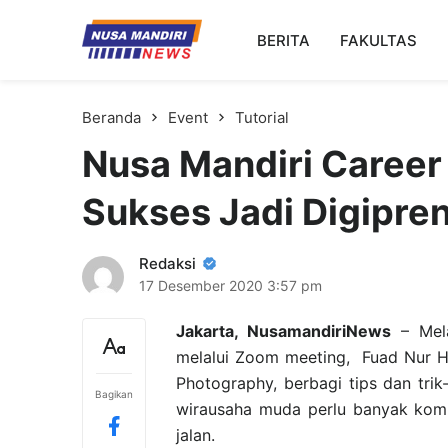
Kampus Digital Bisnis
BERITA
FAKULTAS
Universitas Nusa Mandiri
Beranda
Event
Tutorial
Nusa Mandiri Career
Sukses Jadi Digipre
Redaksi
17 Desember 2020
3:57 pm
Jakarta, NusamandiriNews
– Mela
melalui Zoom meeting, Fuad Nur 
Photography, berbagi tips dan tri
Bagikan
wirausaha muda perlu banyak komi
jalan.