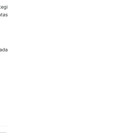
tegi
atas
 ada