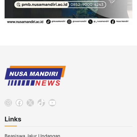
Instagram
Facebook
X
TikTok
YouTube
Links
Beasiswa Jalur Undangan