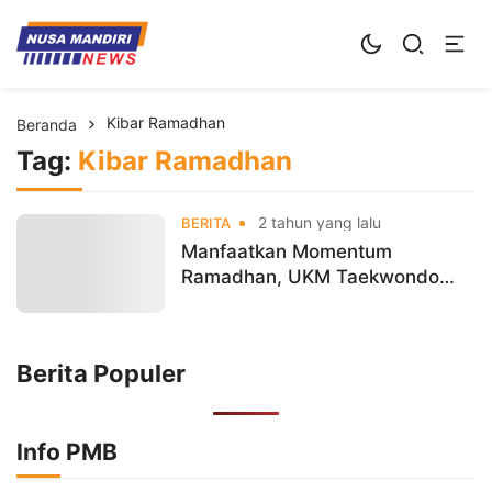
Kampus Digital Bisnis
Universitas Nusa Mandiri
Kibar Ramadhan
Beranda
Tag:
Kibar Ramadhan
2 tahun yang lalu
BERITA
Manfaatkan Momentum
Ramadhan, UKM Taekwondo
Universitas Nusa Mandiri
Berbagi Takjil Untuk Masyarakat
Sekitar
Berita Populer
Info PMB